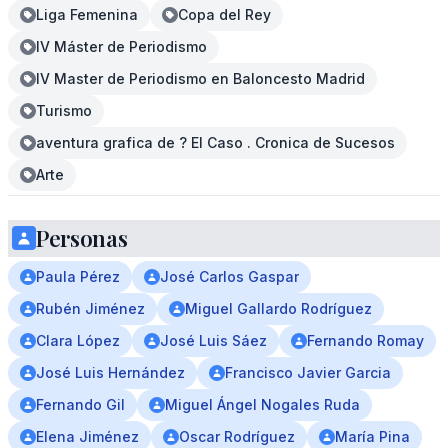
Liga Femenina
Copa del Rey
IV Máster de Periodismo
IV Master de Periodismo en Baloncesto Madrid
Turismo
aventura grafica de ? El Caso . Cronica de Sucesos
Arte
Personas
Paula Pérez
José Carlos Gaspar
Rubén Jiménez
Miguel Gallardo Rodríguez
Clara López
José Luis Sáez
Fernando Romay
José Luis Hernández
Francisco Javier Garcia
Fernando Gil
Miguel Ángel Nogales Ruda
Elena Jiménez
Oscar Rodríguez
María Pina