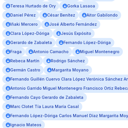
Teresa Hurtado de Ory
Gorka Lasaoa
Daniel Pérez
César Benítez
Aitor Gabilondo
Iñaki Mercero
José Alberto Fernández
Clara López-Dóriga
Jesús Expósito
Gerardo de Zabaleta
Fernando López-Dóriga
Fraga
Antonio Camacho
Miguel Montenegro
Rebeca Martín
Rodrigo Sánchez
Germán Castro
Margarita Moyano
Fernando Guillén Cuervo Clara López Verónica Sánchez 
Antonio Garrido Miguel Montenegro Francisco Ortiz Rebec
Fernando Cayo Gerardo de Zabaleta
Marc Clotet Tía Laura María Casal
Fernando López-Dóriga Carlos Manuel Díaz Margarita Mo
Ignacio Mateos