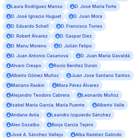
Laura Rodríguez Manso
D. José María Forte
D. José Ignacio Huguet
D. Juan Mora
D. Eduardo Schell
D. Francisco Torres
D. Robert Álvarez
D. Gaspar Díez
D. Manu Moreno
D. Julián Felipo
D. Juan Antonio Casanova
D. Juan María Gavaldá
Alvaro Crespo
Rocío Benítez Duran
Alberto Gómez Muñoz
Juan Jose Santano Santos
Mariano Raskin
Mara Pérez Álvarez
Alejandro Teodoro Cabrera
Leonardo Muñoz
Isabel María García; María Puente
Alberto Valle
Aridane Avila
Leandro Izquierdo Sánchez
Alex Gozalbo
Borja García Tejero
José A. Sánchez Vallejo
Alba Ramírez Galindo