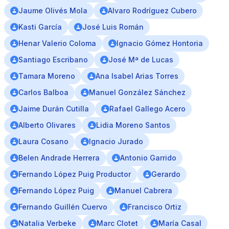
Jaume Olivés Mola
Alvaro Rodríguez Cubero
Kasti García
José Luis Román
Henar Valerio Coloma
Ignacio Gómez Hontoria
Santiago Escribano
José Mª de Lucas
Tamara Moreno
Ana Isabel Arias Torres
Carlos Balboa
Manuel González Sánchez
Jaime Durán Cutilla
Rafael Gallego Acero
Alberto Olivares
Lidia Moreno Santos
Laura Cosano
Ignacio Jurado
Belen Andrade Herrera
Antonio Garrido
Fernando López Puig Productor
Gerardo
Fernando López Puig
Manuel Cabrera
Fernando Guillén Cuervo
Francisco Ortiz
Natalia Verbeke
Marc Clotet
María Casal