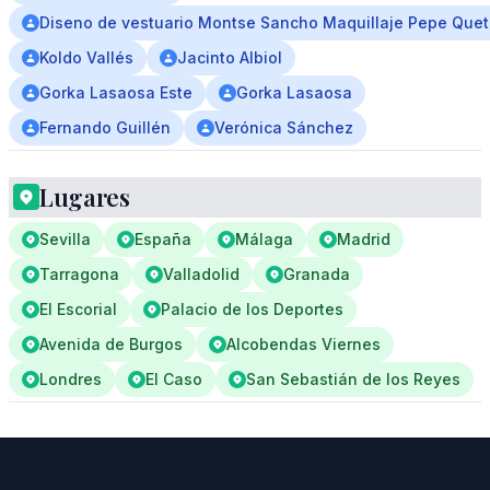
Diseno de vestuario Montse Sancho Maquillaje Pepe Quetg
Koldo Vallés
Jacinto Albiol
Gorka Lasaosa Este
Gorka Lasaosa
Fernando Guillén
Verónica Sánchez
Lugares
Sevilla
España
Málaga
Madrid
Tarragona
Valladolid
Granada
El Escorial
Palacio de los Deportes
Avenida de Burgos
Alcobendas Viernes
Londres
El Caso
San Sebastián de los Reyes