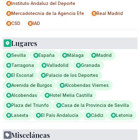
Instituto Andaluz del Deporte
Mercadotecnia de la Agencia Efe
Real Madrid
CSD
IAD
Lugares
Sevilla
España
Málaga
Madrid
Tarragona
Valladolid
Granada
El Escorial
Palacio de los Deportes
Avenida de Burgos
Alcobendas Viernes
Alcobendas
Hotel Melia Castilla
Plaza del Triunfo
Casa de la Provincia de Sevilla
Lasexta
El País Andalucía
Cádiz
Letonia
Misceláneas