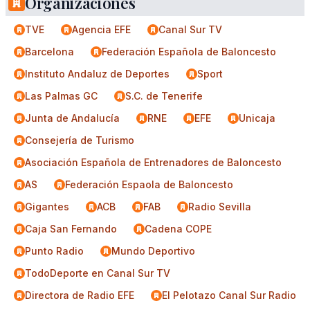
Organizaciones
TVE
Agencia EFE
Canal Sur TV
Barcelona
Federación Española de Baloncesto
Instituto Andaluz de Deportes
Sport
Las Palmas GC
S.C. de Tenerife
Junta de Andalucía
RNE
EFE
Unicaja
Consejería de Turismo
Asociación Española de Entrenadores de Baloncesto
AS
Federación Espaola de Baloncesto
Gigantes
ACB
FAB
Radio Sevilla
Caja San Fernando
Cadena COPE
Punto Radio
Mundo Deportivo
TodoDeporte en Canal Sur TV
Directora de Radio EFE
El Pelotazo Canal Sur Radio