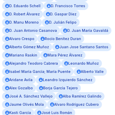
D. Eduardo Schell
D. Francisco Torres
D. Robert Álvarez
D. Gaspar Díez
D. Manu Moreno
D. Julián Felipo
D. Juan Antonio Casanova
D. Juan María Gavaldá
Alvaro Crespo
Rocío Benítez Duran
Alberto Gómez Muñoz
Juan Jose Santano Santos
Mariano Raskin
Mara Pérez Álvarez
Alejandro Teodoro Cabrera
Leonardo Muñoz
Isabel María García; María Puente
Alberto Valle
Aridane Avila
Leandro Izquierdo Sánchez
Alex Gozalbo
Borja García Tejero
José A. Sánchez Vallejo
Alba Ramírez Galindo
Jaume Olivés Mola
Alvaro Rodríguez Cubero
Kasti García
José Luis Román