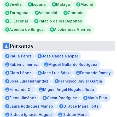
Sevilla
España
Málaga
Madrid
Tarragona
Valladolid
Granada
El Escorial
Palacio de los Deportes
Avenida de Burgos
Alcobendas Viernes
Personas
Paula Pérez
José Carlos Gaspar
Rubén Jiménez
Miguel Gallardo Rodríguez
Clara López
José Luis Sáez
Fernando Romay
José Luis Hernández
Francisco Javier Garcia
Fernando Gil
Miguel Ángel Nogales Ruda
Elena Jiménez
Oscar Rodríguez
María Pina
Laura Rodríguez Manso
D. José María Forte
D. José Ignacio Huguet
D. Juan Mora