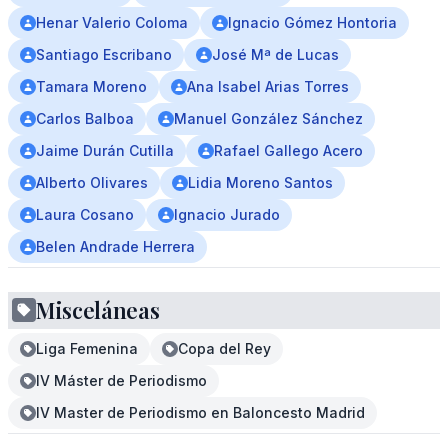
Henar Valerio Coloma
Ignacio Gómez Hontoria
Santiago Escribano
José Mª de Lucas
Tamara Moreno
Ana Isabel Arias Torres
Carlos Balboa
Manuel González Sánchez
Jaime Durán Cutilla
Rafael Gallego Acero
Alberto Olivares
Lidia Moreno Santos
Laura Cosano
Ignacio Jurado
Belen Andrade Herrera
Misceláneas
Liga Femenina
Copa del Rey
IV Máster de Periodismo
IV Master de Periodismo en Baloncesto Madrid