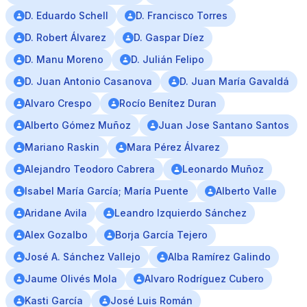
D. Eduardo Schell
D. Francisco Torres
D. Robert Álvarez
D. Gaspar Díez
D. Manu Moreno
D. Julián Felipo
D. Juan Antonio Casanova
D. Juan María Gavaldá
Alvaro Crespo
Rocío Benítez Duran
Alberto Gómez Muñoz
Juan Jose Santano Santos
Mariano Raskin
Mara Pérez Álvarez
Alejandro Teodoro Cabrera
Leonardo Muñoz
Isabel María García; María Puente
Alberto Valle
Aridane Avila
Leandro Izquierdo Sánchez
Alex Gozalbo
Borja García Tejero
José A. Sánchez Vallejo
Alba Ramírez Galindo
Jaume Olivés Mola
Alvaro Rodríguez Cubero
Kasti García
José Luis Román