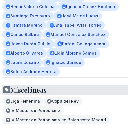
Henar Valerio Coloma
Ignacio Gómez Hontoria
Santiago Escribano
José Mª de Lucas
Tamara Moreno
Ana Isabel Arias Torres
Carlos Balboa
Manuel González Sánchez
Jaime Durán Cutilla
Rafael Gallego Acero
Alberto Olivares
Lidia Moreno Santos
Laura Cosano
Ignacio Jurado
Belen Andrade Herrera
Misceláneas
Liga Femenina
Copa del Rey
IV Máster de Periodismo
IV Master de Periodismo en Baloncesto Madrid