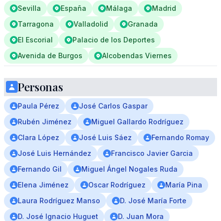
Sevilla
España
Málaga
Madrid
Tarragona
Valladolid
Granada
El Escorial
Palacio de los Deportes
Avenida de Burgos
Alcobendas Viernes
Personas
Paula Pérez
José Carlos Gaspar
Rubén Jiménez
Miguel Gallardo Rodríguez
Clara López
José Luis Sáez
Fernando Romay
José Luis Hernández
Francisco Javier Garcia
Fernando Gil
Miguel Ángel Nogales Ruda
Elena Jiménez
Oscar Rodríguez
María Pina
Laura Rodríguez Manso
D. José María Forte
D. José Ignacio Huguet
D. Juan Mora