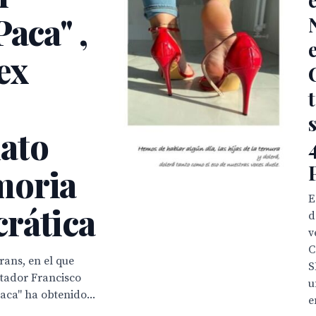
aca" ,
ex
ato
moria
E
rática
d
v
C
rans, en el que
S
ctador Francisco
u
aca" ha obtenido...
e