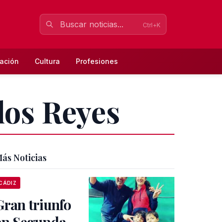
Ctrl+K
ación
Cultura
Profesiones
los Reyes
ás Noticias
CÁDIZ
Gran triunfo
en Segunda