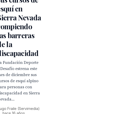
esquí en
Sierra Nevada
rompiendo
las barreras
de la
discapacidad
a Fundación Deporte
 Desafío estrena este
es de diciembre sus
ursos de esquí alpino
ara personas con
iscapacidad en Sierra
evada...
ugo Fraile (Servimedia)
•
hace 16 años