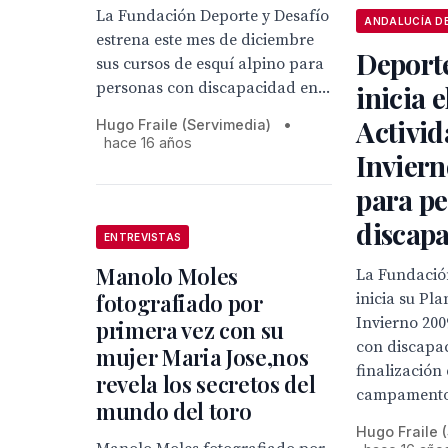
La Fundación Deporte y Desafío
estrena este mes de diciembre
Deporte
sus cursos de esquí alpino para
personas con discapacidad en...
inicia 
Activid
Hugo Fraile (Servimedia)
•
hace 16 años
Invier
para p
discap
ENTREVISTAS
Manolo Moles
La Fundació
fotografiado por
inicia su Pl
Invierno 20
primera vez con su
con discapa
mujer Maria Jose,nos
finalización 
revela los secretos del
campamentos
mundo del toro
Hugo Fraile 