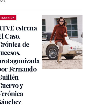
ños
TELEVISION
RTVE estrena
El Caso.
Crónica de
sucesos,
protagonizada
por Fernando
Guillén
Cuervo y
Verónica
Sánchez