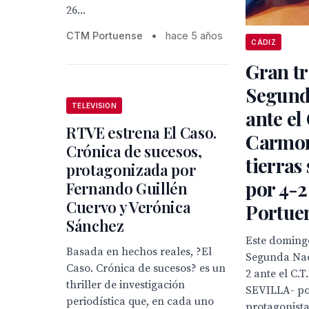
26...
CTM Portuense
•
hace 5 años
CÁDIZ
Gran tr
Segund
TELEVISION
ante e
RTVE estrena El Caso.
Carmon
Crónica de sucesos,
tierras
protagonizada por
por 4-
Fernando Guillén
Cuervo y Verónica
Portue
Sánchez
Este domingo
Basada en hechos reales, ?El
Segunda Nac
Caso. Crónica de sucesos? es un
2 ante el C
thriller de investigación
SEVILLA- po
periodística que, en cada uno
protagonista