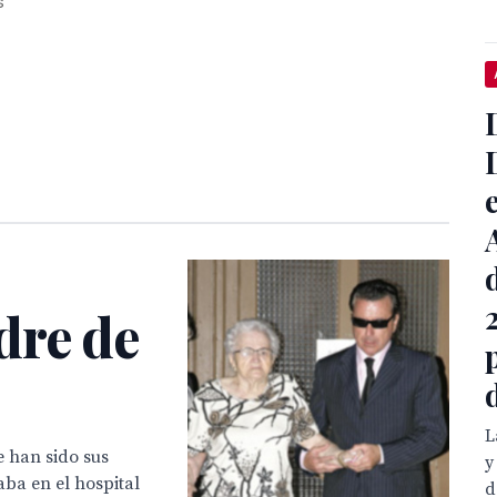
s
dre de
L
e han sido sus
y
ba en el hospital
d