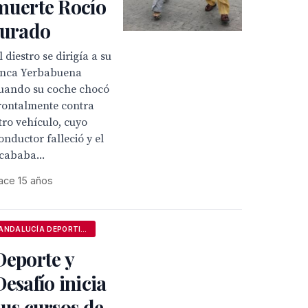
muerte Rocío
Jurado
l diestro se dirigía a su
inca Yerbabuena
uando su coche chocó
rontalmente contra
tro vehículo, cuyo
onductor falleció y el
cababa...
ace 15 años
ANDALUCÍA DEPORTIVA
Deporte y
Desafío inicia
sus cursos de