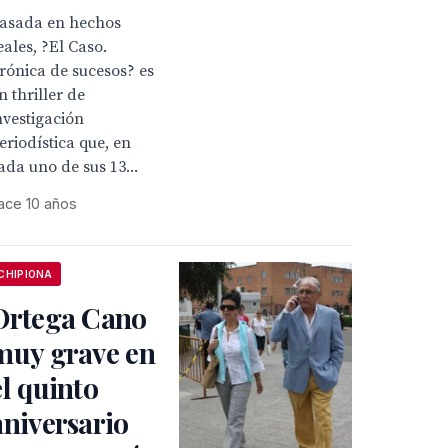
asada en hechos
eales, ?El Caso.
rónica de sucesos? es
n thriller de
nvestigación
eriodística que, en
ada uno de sus 13...
ace 10 años
CHIPIONA
Ortega Cano
muy grave en
el quinto
aniversario