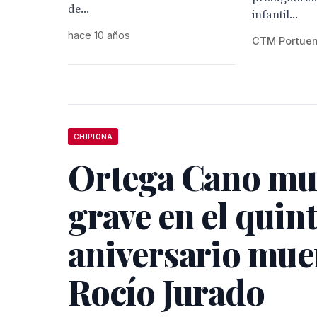
de...
infantil...
hace 10 años
CTM Portue
CHIPIONA
Ortega Cano mu
grave en el quin
aniversario mue
Rocío Jurado