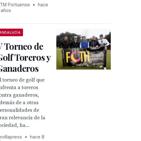
TM Portuense
•
hace
 años
ANDALUCÍA
V Torneo de
Golf Toreros y
Ganaderos
l torneo de golf que
nfrenta a toreros
ontra ganaderos,
demás de a otras
ersonalidades de
ran relevancia de la
ociedad, ha...
evillapress
•
hace 8