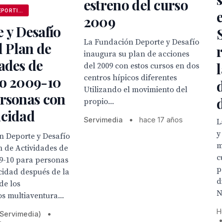
estreno del curso
ANDALUCÍA DEPORTIVA
2009
 y Desafío
La Fundación Deporte y Desafío
el Plan de
inaugura su plan de acciones
ades de
del 2009 con estos cursos en dos
no 2009-10
centros hípicos diferentes
Utilizando el movimiento del
ersonas con
propio...
acidad
Servimedia
•
hace 17 años
L
y
n Deporte y Desafío
m
an de Actividades de
c
09-10 para personas
p
cidad después de la
d
de los
N
 multiaventura...
H
(Servimedia)
•