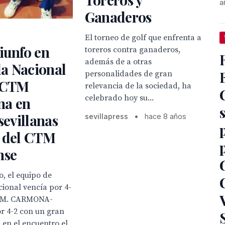
a
Ganaderos
El torneo de golf que enfrenta a
iunfo en
toreros contra ganaderos,
además de a otras
a Nacional
personalidades de gran
l CTM
relevancia de la sociedad, ha
celebrado hoy su...
a en
 sevillanas
sevillapress
•
hace 8 años
2 del CTM
nse
, el equipo de
ional vencía por 4-
.T.M. CARMONA-
r 4-2 con un gran
 en el encuentro el