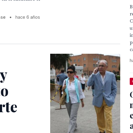
B
r
nse
•
hace 6 años
C
u
i
p
c
h
y
to
rte