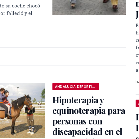
ndo su coche chocó
r falleció y el
E
f
c
f
o
c
a
h
ANDALUCÍA DEPORTIVA
Hipoterapia y
equinoterapia para
personas con
discapacidad en el