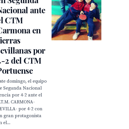
Nacional ante
el CTM
Carmona en
tierras
sevillanas por
4-2 del CTM
Portuense
ste domingo, el equipo
e Segunda Nacional
encía por 4-2 ante el
.T.M. CARMONA-
EVILLA- por 4-2 con
n gran protagonista
n el...