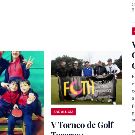
C
6
E
e
c
a
p
g
ANDALUCÍA
s
V Torneo de Golf
s
Toreros y