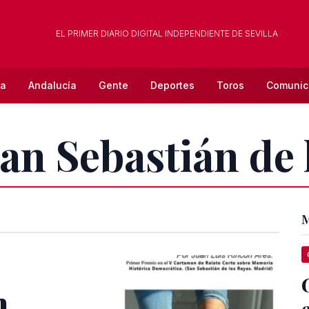
EL PRIMER DIARIO DIGITAL INDEPENDIENTE DE SEVILLA
la
Andalucía
Gente
Deportes
Toros
Comunic
San Sebastián de 
M
n