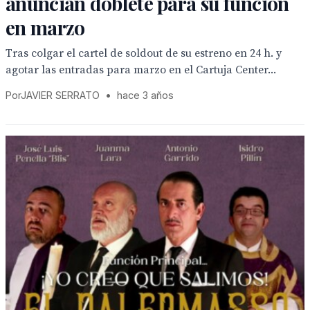
anuncian doblete para su función
en marzo
Tras colgar el cartel de soldout de su estreno en 24 h. y
agotar las entradas para marzo en el Cartuja Center...
PorJAVIER SERRATO
•
hace 3 años