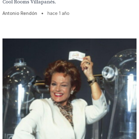
Cool Rooms Villapanés.
Antonio Rendón
•
hace 1 año