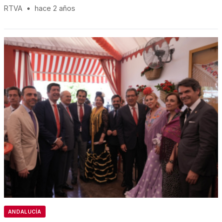
RTVA
•
hace 2 años
ANDALUCÍA