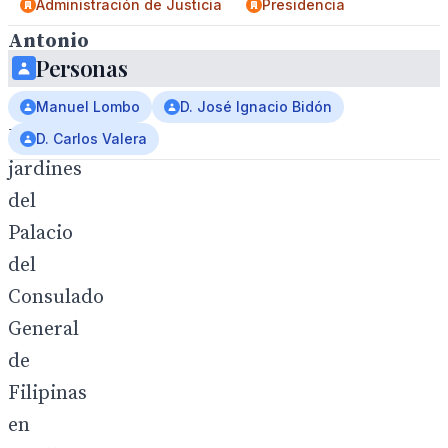
Administración de Justicia
Presidencia
Antonio
Personas
Rendon
.
Manuel Lombo
D. José Ignacio Bidón
Los
D. Carlos Valera
jardines
del
Palacio
del
Consulado
General
de
Filipinas
en