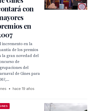
contará con
mayores
premios en
2007
l incremento en la
uantía de los premios
s la gran novedad del
oncurso de
grupaciones del
arnaval de Gines para
007,...
ines
•
hace 19 años
GINES