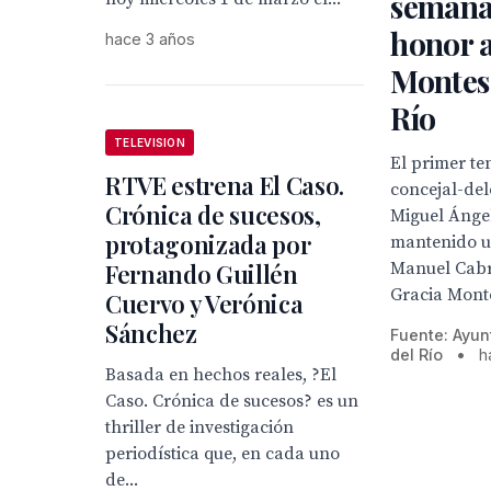
semana 
honor 
hace 3 años
Montes 
Río
TELEVISION
El primer te
RTVE estrena El Caso.
concejal-del
Crónica de sucesos,
Miguel Ánge
protagonizada por
mantenido u
Manuel Cabr
Fernando Guillén
Gracia Monte
Cuervo y Verónica
Sánchez
Fuente: Ayun
del Río
•
h
Basada en hechos reales, ?El
Caso. Crónica de sucesos? es un
thriller de investigación
periodística que, en cada uno
de...