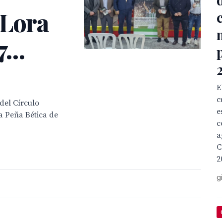
 Lora
17…
E
c
del Círculo
e
la Peña Bética de
c
a
C
2
g