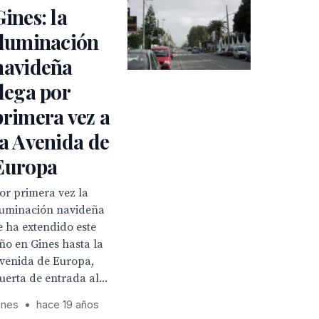
Gines: la
iluminación
navideña
llega por
primera vez a
la Avenida de
Europa
or primera vez la
luminación navideña
e ha extendido este
ño en Gines hasta la
venida de Europa,
uerta de entrada al...
ines
•
hace 19 años