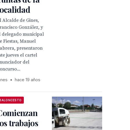
localidad
l Alcalde de Gines,
rancisco González, y
l delegado municipal
e Fiestas, Manuel
abrera, presentaron
ste jueves el cartel
nunciador del
oncurso...
ines
•
hace 19 años
BALONCESTO
Comienzan
los trabajos