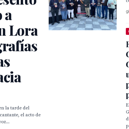
c
 a
g
n Lora
grafías
as
acia
E
n la tarde del
G
cantante, el acto de
d
oz...
p