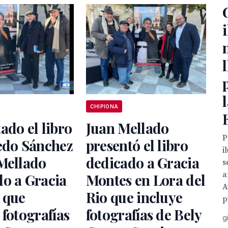
CHIPIONA
ado el libro
Juan Mellado
P
edo Sánchez
presentó el libro
i
Mellado
dedicado a Gracia
s
a
o a Gracia
Montes en Lora del
A
 que
Rio que incluye
p
 fotografías
fotografías de Bely
g