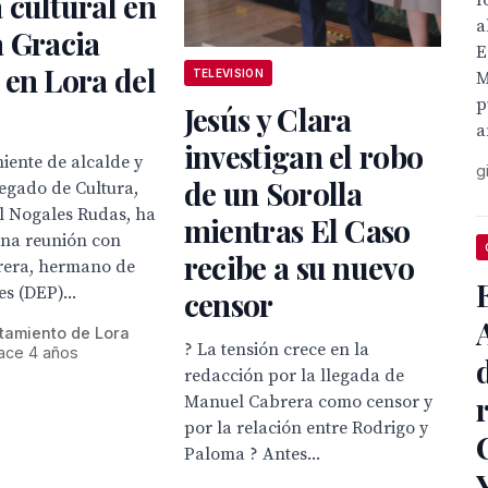
cultural en
f
a
a Gracia
E
en Lora del
TELEVISION
M
p
Jesús y Clara
a
investigan el robo
niente de alcalde y
g
de un Sorolla
egado de Cultura,
l Nogales Rudas, ha
mientras El Caso
na reunión con
recibe a su nuevo
era, hermano de
s (DEP)...
censor
tamiento de Lora
? La tensión crece en la
ace 4 años
redacción por la llegada de
Manuel Cabrera como censor y
por la relación entre Rodrigo y
Paloma ? Antes...