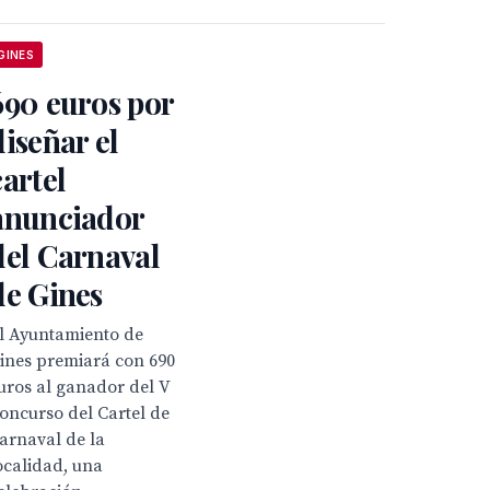
GINES
690 euros por
diseñar el
cartel
anunciador
del Carnaval
de Gines
l Ayuntamiento de
ines premiará con 690
uros al ganador del V
oncurso del Cartel de
arnaval de la
ocalidad, una