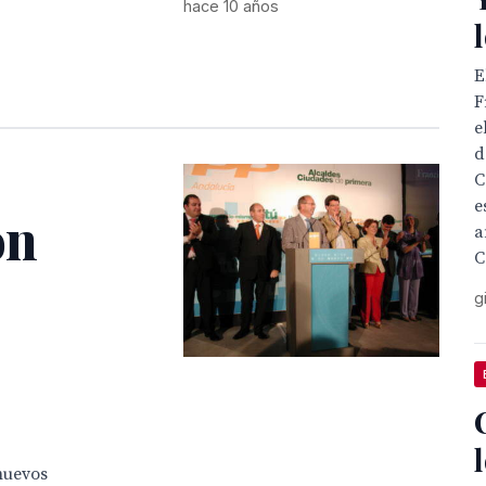
hace 10 años
E
F
e
d
C
e
on
a
C
g
nuevos