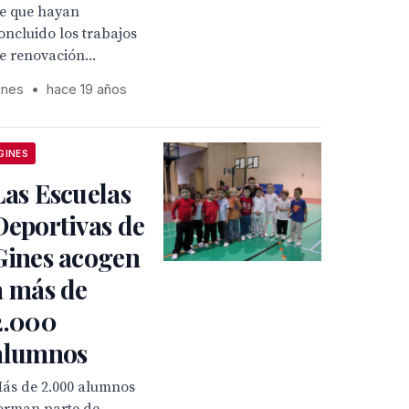
e que hayan
oncluido los trabajos
e renovación...
ines
•
hace 19 años
GINES
Las Escuelas
Deportivas de
Gines acogen
a más de
2.000
alumnos
ás de 2.000 alumnos