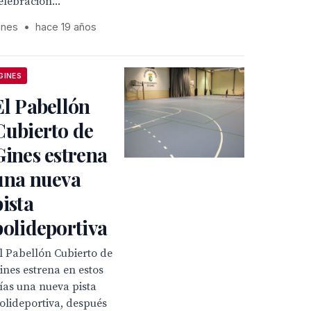
elebración...
ines
•
hace 19 años
GINES
El Pabellón
Cubierto de
Gines estrena
una nueva
pista
polideportiva
l Pabellón Cubierto de
ines estrena en estos
ías una nueva pista
olideportiva, después