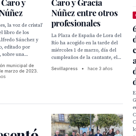
 Caro y
Caro y Gracia
 Núñez
Núñez entre otros
profesionales
s, la voz de cristal’
el libro de los
La Plaza de España de Lora del
Alfredo Sánchez y
Río ha acogido en la tarde del
o, editado por
miércoles 1 de marzo, día del
, sobre una...
cumpleaños de la cantante, el...
ión municipal de
Sevillapress
•
hace 3 años
de marzo de 2023.
ños
E
G
e
C
C
esentó
l