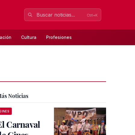
Ctrl+K
ación
Cultura
Profesiones
ás Noticias
GINES
El Carnaval
de Gines