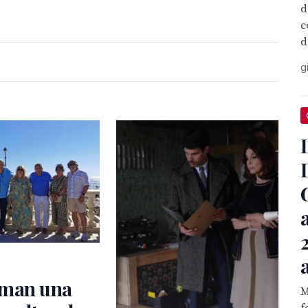
d
c
d
g
man una
M