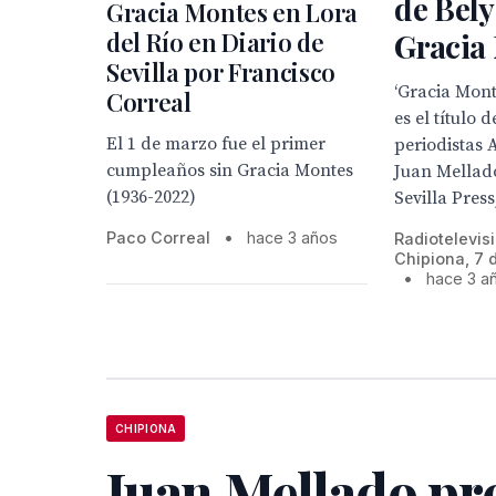
de Bely
Gracia Montes en Lora
del Río en Diario de
Gracia
Sevilla por Francisco
‘Gracia Monte
Correal
es el título d
El 1 de marzo fue el primer
periodistas 
cumpleaños sin Gracia Montes
Juan Mellad
(1936-2022)
Sevilla Press
Paco Correal
•
hace 3 años
Radiotelevis
Chipiona, 7 
•
hace 3 a
CHIPIONA
Juan Mellado pr