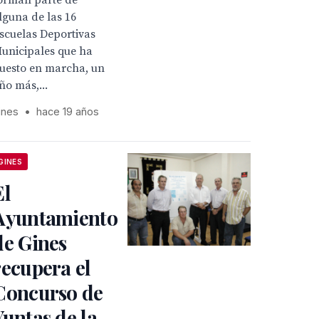
orman parte de
lguna de las 16
scuelas Deportivas
unicipales que ha
uesto en marcha, un
ño más,...
ines
•
hace 19 años
GINES
El
Ayuntamiento
de Gines
recupera el
Concurso de
Yuntas de la