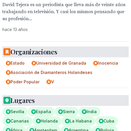
David Tejera es un periodista que lleva más de veinte años
trabajando en televisión. Y casi los mismos pensando que
su profesión...
hace 13 años
Organizaciones
Estado
Universidad de Granada
Inocencia
Asociación de Diamanteros Holandeses
Poder Popular
V
Lugares
Sevilla
España
Sierra
India
Canarias
Holanda
La Habana
Cuba
África
Ámsterdam
Argentina
Bolivia