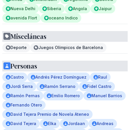
Nueva Delhi
Siberia
Angola
Jaipur
avenida Flort
oceano Indico
Misceláneas
Deporte
Juegos Olímpicos de Barcelona
Personas
Castro
Andrés Pérez Domínguez
Raul
Jordi Serra
Ramón Serrano
Fidel Castro
Ramón Pernas
Emilio Romero
Manuel Barrios
Fernando Otero
David Tejera Premio de Novela Ateneo
David Tejera
Elka
Jordaan
Andreas