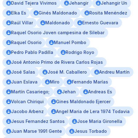
David Tejera Vivimos
Jehangir
Jehangir Un
Elka Es
Ginés Maldonado
Rosita Menéndez
Raúl Villar
Maldonado
Ernesto Guevara
Raquel Osorio Joven campesina de Silebar
Raquel Osorio
Manuel Pombo
Pedro Pablo Padilla
Rodrigo Royo
José Antonio Primo de Rivera Carlos Rojas
José Salas
José M. Caballero
Andreu Martín
Juan Eslava
Miro
Fernando Marías
Martín Casariego;
Jehan
Andreas Es
Volcan Chiriqui
Gines Maldonado Ejercer
Jacobo Arbenz
Angel Maria de Lera 1974 Todavia
Jesus Fernandez Santos
Jose Maria Gironella
Juan Marse 1991 Gente
Jesus Torbado