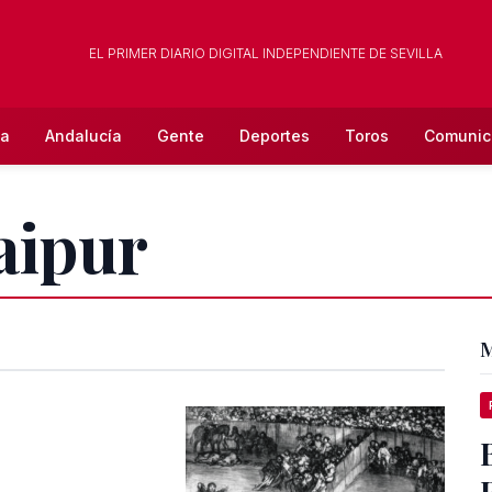
EL PRIMER DIARIO DIGITAL INDEPENDIENTE DE SEVILLA
la
Andalucía
Gente
Deportes
Toros
Comunic
aipur
M