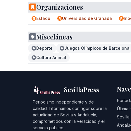
Organizaciones
Estado
Universidad de Granada
Ino
Misceláneas
Deporte
Juegos Olímpicos de Barcelona
Cultura Animal
Nave
SevillaPress
Portad
Periodismo independiente y de
calidad. Informamos con rigor sobre la
Última 
actualidad de Sevilla y Andalucía,
Sevilla
comprometidos con la veracidad y el
Andalu
servicio público.