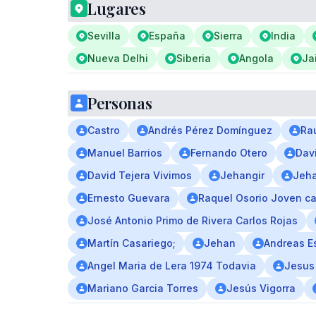
Lugares
Sevilla
España
Sierra
India
Nueva Delhi
Siberia
Angola
Ja
Personas
Castro
Andrés Pérez Domínguez
Ra
Manuel Barrios
Fernando Otero
Dav
David Tejera Vivimos
Jehangir
Jeha
Ernesto Guevara
Raquel Osorio Joven ca
José Antonio Primo de Rivera Carlos Rojas
Martín Casariego;
Jehan
Andreas E
Angel Maria de Lera 1974 Todavia
Jesus
Mariano Garcia Torres
Jesús Vigorra