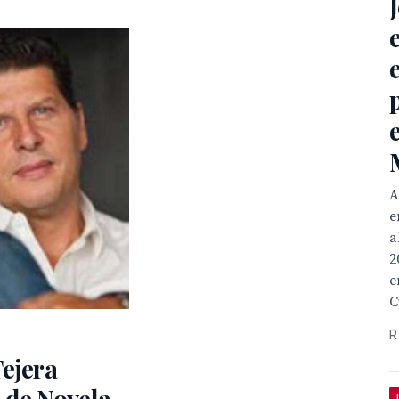
A
e
a
2
e
C
R
ejera
 de Novela