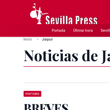
Portada
Última hora
Sevil
Inicio
Jaipur
Noticias de J
PINTORES
BREVES