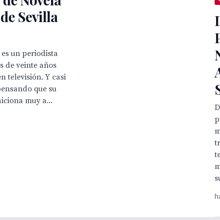
de Sevilla
 es un periodista
s de veinte años
n televisión. Y casi
pensando que su
aiciona muy a...
D
p
m
t
t
m
s
h