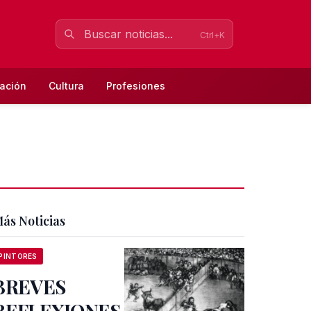
Ctrl+K
ación
Cultura
Profesiones
ás Noticias
PINTORES
BREVES
REFLEXIONES