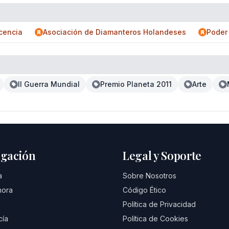
cencia
Asociación de Diamanteros Holandeses
Poder
II Guerra Mundial
Premio Planeta 2011
Arte
gación
Legal y Soporte
a
Sobre Nosotros
hora
Código Ético
Política de Privacidad
cía
Política de Cookies