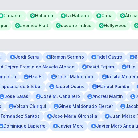
Canarias
Holanda
La Habana
Cuba
África
ipur
avenida Flort
oceano Indico
Hollywood
ul
Jordi Serra
Ramón Serrano
Fidel Castro
R
id Tejera Premio de Novela Ateneo
David Tejera
Elka
ngir Un
Elka Es
Ginés Maldonado
Rosita Menén
mpesina de Silebar
Raquel Osorio
Manuel Pombo
José Salas
José M. Caballero
Andreu Martín
J
s
Volcan Chiriqui
Gines Maldonado Ejercer
Jacob
 Fernandez Santos
Jose Maria Gironella
Juan Marse 
Dominique Lapierre
Javier Moro
Javier Moro Andalu