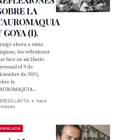
SOBRE LA
TAUROMAQUIA
Y GOYA (I).
raigo ahora a estas
áginas, las reflexiones
ue hice en mi Diario
ersonal el 9 de
iciembre de 2025,
obre la
AUROMAQUIA...
ERESA LAFITA
•
hace
 meses
ANDALUCÍA