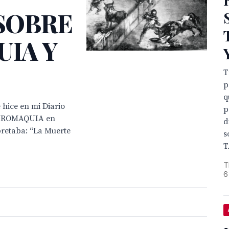
SOBRE
IA Y
T
p
q
 hice en mi Diario
p
TAUROMAQUIA en
d
pretaba: “La Muerte
s
T
T
6