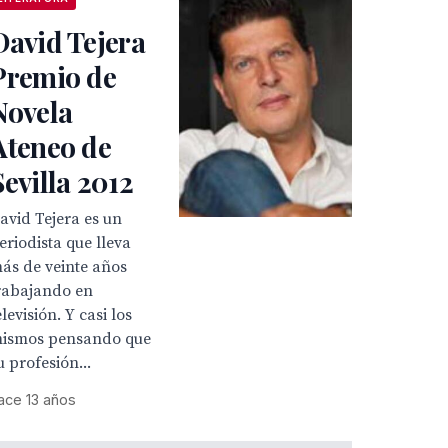
David Tejera
Premio de
Novela
Ateneo de
Sevilla 2012
avid Tejera es un
eriodista que lleva
ás de veinte años
rabajando en
elevisión. Y casi los
ismos pensando que
u profesión...
ace 13 años