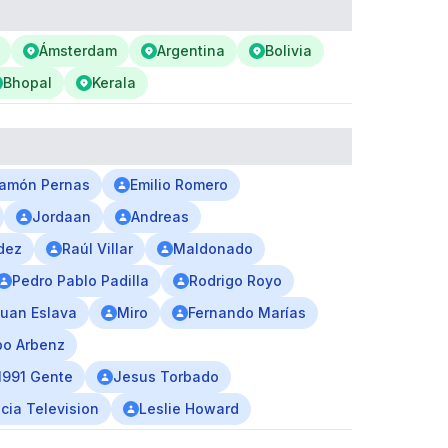
Ámsterdam
Argentina
Bolivia
Bhopal
Kerala
amón Pernas
Emilio Romero
Jordaan
Andreas
dez
Raúl Villar
Maldonado
Pedro Pablo Padilla
Rodrigo Royo
uan Eslava
Miro
Fernando Marías
o Arbenz
1991 Gente
Jesus Torbado
cia Television
Leslie Howard