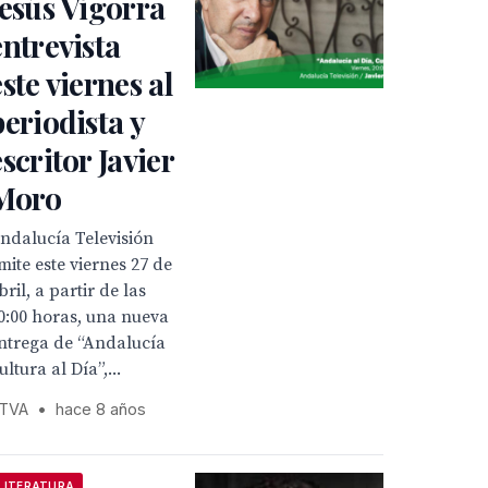
Jesús Vigorra
entrevista
este viernes al
periodista y
escritor Javier
Moro
ndalucía Televisión
mite este viernes 27 de
bril, a partir de las
0:00 horas, una nueva
ntrega de “Andalucía
ultura al Día”,...
TVA
•
hace 8 años
LITERATURA