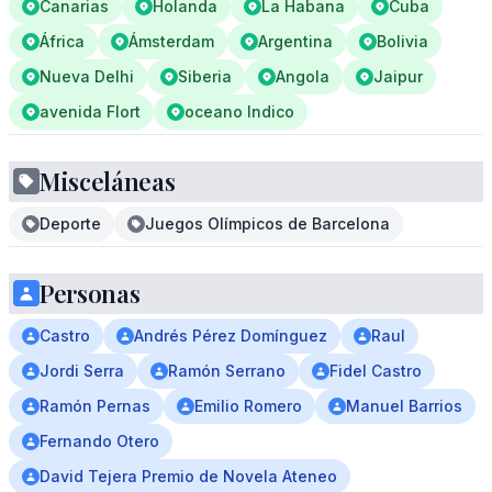
Canarias
Holanda
La Habana
Cuba
África
Ámsterdam
Argentina
Bolivia
Nueva Delhi
Siberia
Angola
Jaipur
avenida Flort
oceano Indico
Misceláneas
Deporte
Juegos Olímpicos de Barcelona
Personas
Castro
Andrés Pérez Domínguez
Raul
Jordi Serra
Ramón Serrano
Fidel Castro
Ramón Pernas
Emilio Romero
Manuel Barrios
Fernando Otero
David Tejera Premio de Novela Ateneo