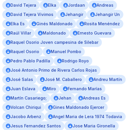
David Tejera
Elka
Jordaan
Andreas
David Tejera Vivimos
Jehangir
Jehangir Un
Elka Es
Ginés Maldonado
Rosita Menéndez
Raúl Villar
Maldonado
Ernesto Guevara
Raquel Osorio Joven campesina de Silebar
Raquel Osorio
Manuel Pombo
Pedro Pablo Padilla
Rodrigo Royo
José Antonio Primo de Rivera Carlos Rojas
José Salas
José M. Caballero
Andreu Martín
Juan Eslava
Miro
Fernando Marías
Martín Casariego;
Jehan
Andreas Es
Volcan Chiriqui
Gines Maldonado Ejercer
Jacobo Arbenz
Angel Maria de Lera 1974 Todavia
Jesus Fernandez Santos
Jose Maria Gironella