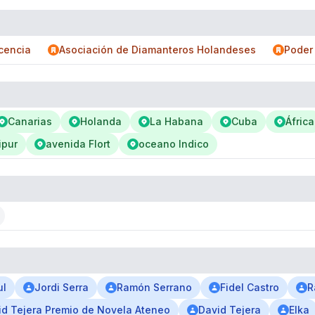
cencia
Asociación de Diamanteros Holandeses
Poder
Canarias
Holanda
La Habana
Cuba
África
ipur
avenida Flort
oceano Indico
ul
Jordi Serra
Ramón Serrano
Fidel Castro
R
id Tejera Premio de Novela Ateneo
David Tejera
Elka