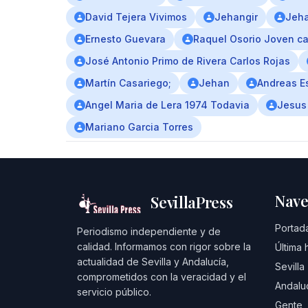
David Tejera Vivimos
Jehangir
Jeha
Ernesto Guevara
Raquel Osorio Joven ca
José Antonio Primo de Rivera Carlos Rojas
Martín Casariego;
Jehan
Andreas E
Angel Maria de Lera 1974 Todavia
Jesus
Mariano Garcia Torres
Nave
SevillaPress
Portad
Periodismo independiente y de
calidad. Informamos con rigor sobre la
Última 
actualidad de Sevilla y Andalucía,
Sevilla
comprometidos con la veracidad y el
Andalu
servicio público.
Gente