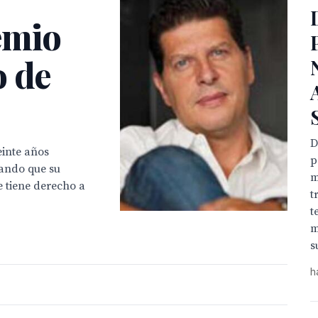
emio
o de
D
einte años
p
sando que su
m
e tiene derecho a
t
t
m
s
h