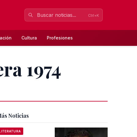
Ctrl+K
ación
Cultura
Profesiones
era 1974
ás Noticias
LITERATURA