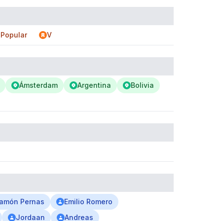
 Popular
V
Ámsterdam
Argentina
Bolivia
amón Pernas
Emilio Romero
Jordaan
Andreas