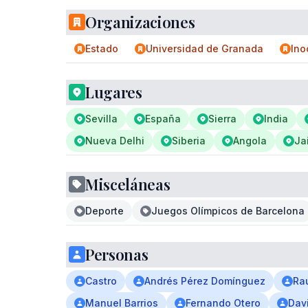
Organizaciones
Estado
Universidad de Granada
Ino
Lugares
Sevilla
España
Sierra
India
Nueva Delhi
Siberia
Angola
Ja
Misceláneas
Deporte
Juegos Olímpicos de Barcelona
Personas
Castro
Andrés Pérez Domínguez
Ra
Manuel Barrios
Fernando Otero
Dav