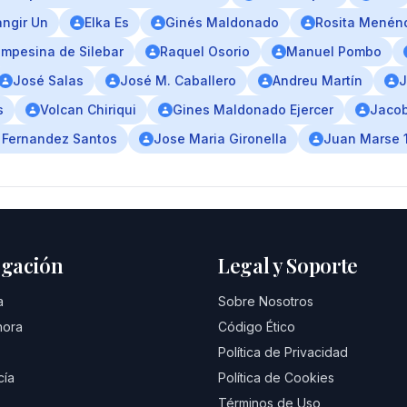
ngir Un
Elka Es
Ginés Maldonado
Rosita Menén
mpesina de Silebar
Raquel Osorio
Manuel Pombo
José Salas
José M. Caballero
Andreu Martín
J
s
Volcan Chiriqui
Gines Maldonado Ejercer
Jacob
 Fernandez Santos
Jose Maria Gironella
Juan Marse 
gación
Legal y Soporte
a
Sobre Nosotros
hora
Código Ético
Política de Privacidad
cía
Política de Cookies
Términos de Uso