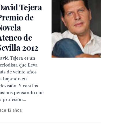
David Tejera
Premio de
Novela
Ateneo de
Sevilla 2012
avid Tejera es un
eriodista que lleva
ás de veinte años
rabajando en
elevisión. Y casi los
ismos pensando que
u profesión...
ace 13 años