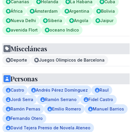
Canarias
Holanda
La Habana
Cuba
África
Ámsterdam
Argentina
Bolivia
Nueva Delhi
Siberia
Angola
Jaipur
avenida Flort
oceano Indico
Misceláneas
Deporte
Juegos Olímpicos de Barcelona
Personas
Castro
Andrés Pérez Domínguez
Raul
Jordi Serra
Ramón Serrano
Fidel Castro
Ramón Pernas
Emilio Romero
Manuel Barrios
Fernando Otero
David Tejera Premio de Novela Ateneo