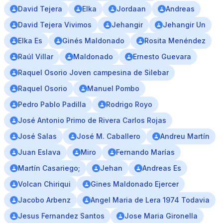
David Tejera
Elka
Jordaan
Andreas
David Tejera Vivimos
Jehangir
Jehangir Un
Elka Es
Ginés Maldonado
Rosita Menéndez
Raúl Villar
Maldonado
Ernesto Guevara
Raquel Osorio Joven campesina de Silebar
Raquel Osorio
Manuel Pombo
Pedro Pablo Padilla
Rodrigo Royo
José Antonio Primo de Rivera Carlos Rojas
José Salas
José M. Caballero
Andreu Martín
Juan Eslava
Miro
Fernando Marías
Martín Casariego;
Jehan
Andreas Es
Volcan Chiriqui
Gines Maldonado Ejercer
Jacobo Arbenz
Angel Maria de Lera 1974 Todavia
Jesus Fernandez Santos
Jose Maria Gironella