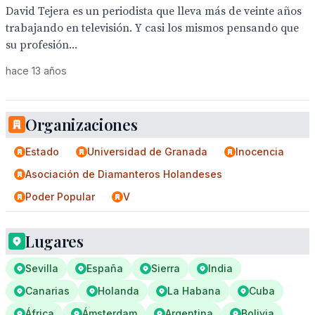
David Tejera es un periodista que lleva más de veinte años
trabajando en televisión. Y casi los mismos pensando que
su profesión...
hace 13 años
Organizaciones
Estado
Universidad de Granada
Inocencia
Asociación de Diamanteros Holandeses
Poder Popular
V
Lugares
Sevilla
España
Sierra
India
Canarias
Holanda
La Habana
Cuba
África
Ámsterdam
Argentina
Bolivia