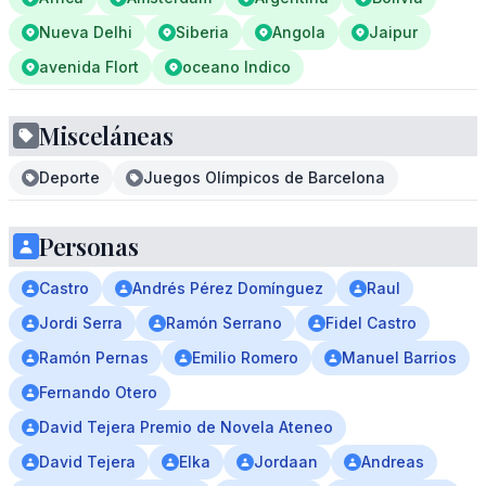
Nueva Delhi
Siberia
Angola
Jaipur
avenida Flort
oceano Indico
Misceláneas
Deporte
Juegos Olímpicos de Barcelona
Personas
Castro
Andrés Pérez Domínguez
Raul
Jordi Serra
Ramón Serrano
Fidel Castro
Ramón Pernas
Emilio Romero
Manuel Barrios
Fernando Otero
David Tejera Premio de Novela Ateneo
David Tejera
Elka
Jordaan
Andreas