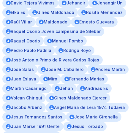
David Tejera Vivimos
Jehangir
Jehangir Un
Elka Es
Ginés Maldonado
Rosita Menéndez
Raúl Villar
Maldonado
Ernesto Guevara
Raquel Osorio Joven campesina de Silebar
Raquel Osorio
Manuel Pombo
Pedro Pablo Padilla
Rodrigo Royo
José Antonio Primo de Rivera Carlos Rojas
José Salas
José M. Caballero
Andreu Martín
Juan Eslava
Miro
Fernando Marías
Martín Casariego;
Jehan
Andreas Es
Volcan Chiriqui
Gines Maldonado Ejercer
Jacobo Arbenz
Angel Maria de Lera 1974 Todavia
Jesus Fernandez Santos
Jose Maria Gironella
Juan Marse 1991 Gente
Jesus Torbado