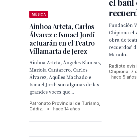
el baúl
recuerd
MÚSICA
Ainhoa Arteta, Carlos
Fundación V
Chipiona el v
Álvarez e Ismael Jordi
obra de teat
actuarán en el Teatro
recuerdos’ d
Villamarta de Jerez
Manolo...
Ainhoa Arteta, Ángeles Blancas,
Radiotelevis
Mariola Cantarero, Carlos
Chipiona, 7 d
Álvarez, Aquiles Machado e
hace 5 años
Ismael Jordi son algunas de las
grandes voces que...
Patronato Provincial de Turismo,
Cádiz.
•
hace 14 años