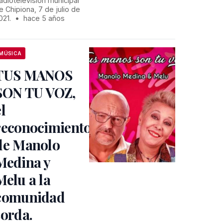
adiotelevisión municipal
e Chipiona, 7 de julio de
021.
•
hace 5 años
MÚSICA
TUS MANOS
SON TU VOZ,
el
reconocimiento
de Manolo
Medina y
Melu a la
comunidad
sorda.