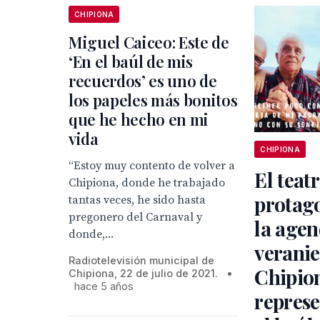
CHIPIONA
Miguel Caiceo: Este de
‘En el baúl de mis
recuerdos’ es uno de
los papeles más bonitos
que he hecho en mi
vida
CHIPIONA
“Estoy muy contento de volver a
El teat
Chipiona, donde he trabajado
protag
tantas veces, he sido hasta
pregonero del Carnaval y
la agen
donde,...
verani
Radiotelevisión municipal de
Chipion
Chipiona, 22 de julio de 2021.
•
hace 5 años
represe