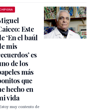
CHIPIONA
Miguel
Caiceo: Este
de ‘En el baúl
de mis
recuerdos’ es
uno de los
papeles más
bonitos que
he hecho en
mi vida
Estoy muy contento de