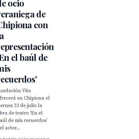
de ocio
veraniega de
Chipiona con
la
representación
‘En el baúl de
mis
recuerdos’
undación Vita
frecerá en Chipiona el
iernes 23 de julio la
bra de teatro ‘En el
aúl de mis recuerdos’
el actor...