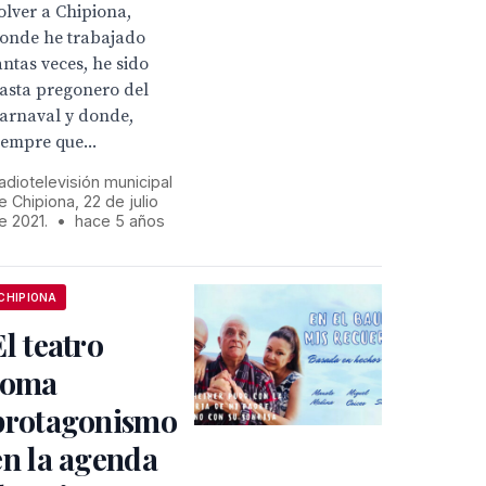
olver a Chipiona,
onde he trabajado
antas veces, he sido
asta pregonero del
arnaval y donde,
iempre que...
adiotelevisión municipal
e Chipiona, 22 de julio
e 2021.
•
hace 5 años
CHIPIONA
El teatro
toma
protagonismo
en la agenda