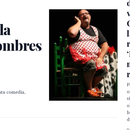
la
ombres
F
o
sta comedia.
v
o
b
d