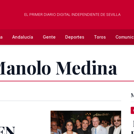
EL PRIMER DIARIO DIGITAL INDEPENDIENTE DE SEVILLA
la
Andalucía
Gente
Deportes
Toros
Comunic
 Manolo Medina
M
EN