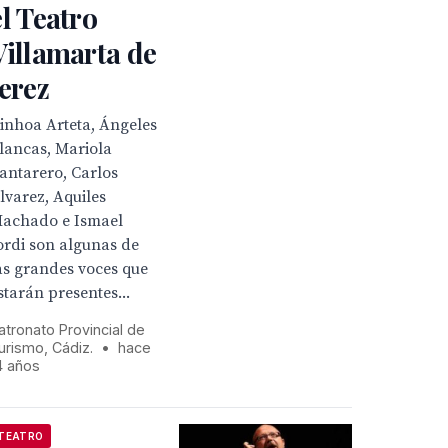
el Teatro
Villamarta de
Jerez
inhoa Arteta, Ángeles
lancas, Mariola
antarero, Carlos
lvarez, Aquiles
achado e Ismael
ordi son algunas de
as grandes voces que
starán presentes...
atronato Provincial de
urismo, Cádiz.
•
hace
4 años
TEATRO