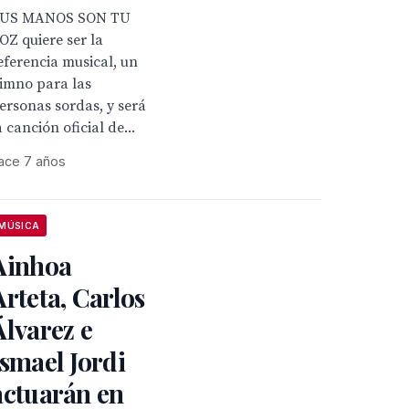
US MANOS SON TU
OZ quiere ser la
eferencia musical, un
imno para las
ersonas sordas, y será
a canción oficial de...
ace 7 años
MÚSICA
Ainhoa
Arteta, Carlos
Álvarez e
Ismael Jordi
actuarán en