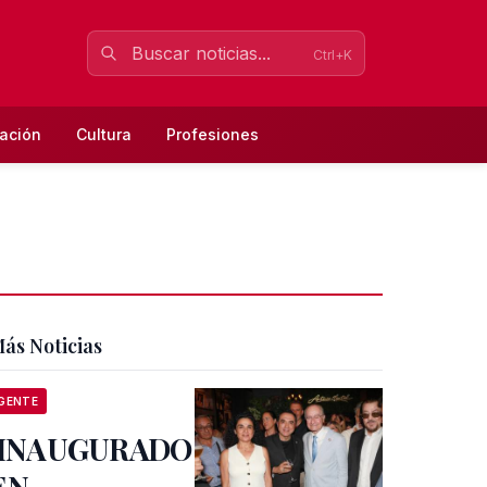
Ctrl+K
ación
Cultura
Profesiones
ás Noticias
GENTE
INAUGURADO
EN