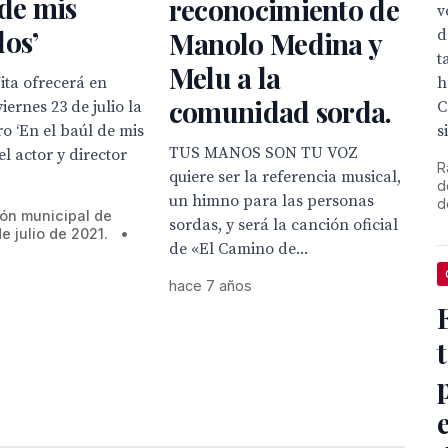
 de mis
reconocimiento de
v
os’
d
Manolo Medina y
t
Melu a la
h
ita ofrecerá en
comunidad sorda.
C
iernes 23 de julio la
s
ro ‘En el baúl de mis
TUS MANOS SON TU VOZ
el actor y director
R
quiere ser la referencia musical,
d
un himno para las personas
d
ión municipal de
sordas, y será la canción oficial
e julio de 2021.
•
de «El Camino de...
hace 7 años