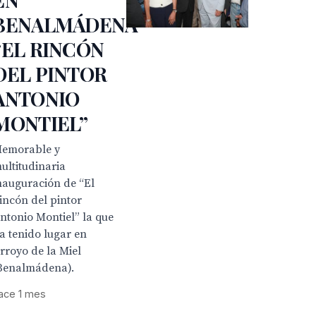
BENALMÁDENA
“EL RINCÓN
DEL PINTOR
ANTONIO
MONTIEL”
emorable y
ultitudinaria
nauguración de “El
incón del pintor
ntonio Montiel” la que
a tenido lugar en
rroyo de la Miel
Benalmádena).
ace 1 mes