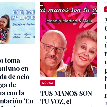
ro toma
onismo en
da de ocio
ega de
MÚSICA
a con la
TUS MANOS SON
ntación ‘En
TU VOZ, el
“