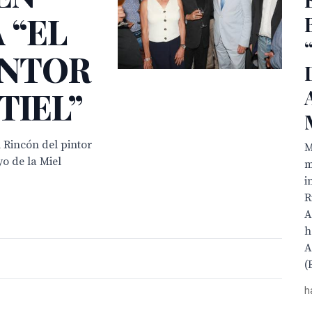
 “EL
INTOR
TIEL”
 Rincón del pintor
M
o de la Miel
m
i
R
A
h
A
(
h