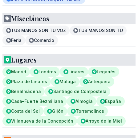
Misceláneas
TUS MANOS SON TU VOZ
TUS MANOS SON TU
Feria
Comercio
Lugares
Madrid
Londres
Linares
Leganés
Plaza de Linares
Málaga
Antequera
Benalmádena
Santiago de Compostela
Casa–Fuerte Bezmiliana
Almogia
España
Costa del Sol
Gijón
Torremolinos
Villanueva de la Concepción
Arroyo de la Miel