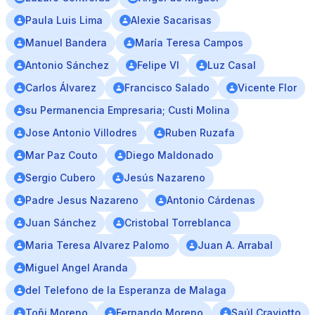
Paula Luis Lima
Alexie Sacarisas
Manuel Bandera
María Teresa Campos
Antonio Sánchez
Felipe VI
Luz Casal
Carlos Álvarez
Francisco Salado
Vicente Flor
su Permanencia Empresaria; Custi Molina
Jose Antonio Villodres
Ruben Ruzafa
Mar Paz Couto
Diego Maldonado
Sergio Cubero
Jesús Nazareno
Padre Jesus Nazareno
Antonio Cárdenas
Juan Sánchez
Cristobal Torreblanca
Maria Teresa Alvarez Palomo
Juan A. Arrabal
Miguel Angel Aranda
del Telefono de la Esperanza de Malaga
Toñi Moreno
Fernando Moreno
Saúl Craviotto