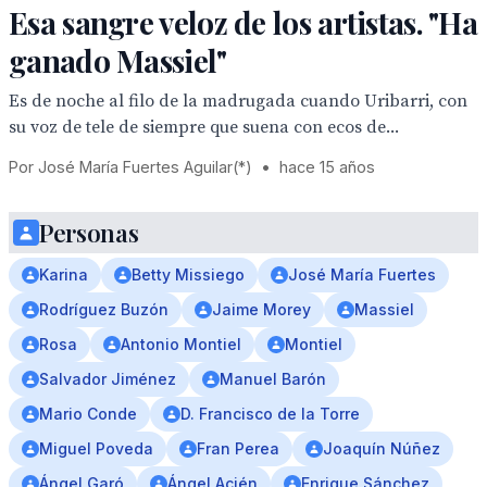
Esa sangre veloz de los artistas. "Ha
ganado Massiel"
Es de noche al filo de la madrugada cuando Uribarri, con
su voz de tele de siempre que suena con ecos de...
Por José María Fuertes Aguilar(*)
•
hace 15 años
Personas
Karina
Betty Missiego
José María Fuertes
Rodríguez Buzón
Jaime Morey
Massiel
Rosa
Antonio Montiel
Montiel
Salvador Jiménez
Manuel Barón
Mario Conde
D. Francisco de la Torre
Miguel Poveda
Fran Perea
Joaquín Núñez
Ángel Garó
Ángel Acién
Enrique Sánchez