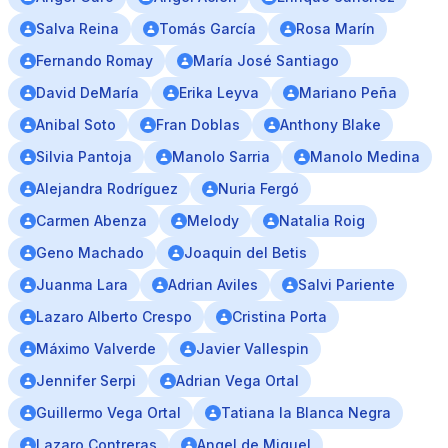
Salva Reina
Tomás García
Rosa Marín
Fernando Romay
María José Santiago
David DeMaría
Erika Leyva
Mariano Peña
Anibal Soto
Fran Doblas
Anthony Blake
Silvia Pantoja
Manolo Sarria
Manolo Medina
Alejandra Rodríguez
Nuria Fergó
Carmen Abenza
Melody
Natalia Roig
Geno Machado
Joaquin del Betis
Juanma Lara
Adrian Aviles
Salvi Pariente
Lazaro Alberto Crespo
Cristina Porta
Máximo Valverde
Javier Vallespin
Jennifer Serpi
Adrian Vega Ortal
Guillermo Vega Ortal
Tatiana la Blanca Negra
Lazaro Contreras
Angel de Miguel