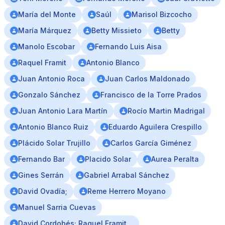
María del Monte
Saúl
Marisol Bizcocho
María Márquez
Betty Missieto
Betty
Manolo Escobar
Fernando Luis Aisa
Raquel Framit
Antonio Blanco
Juan Antonio Roca
Juan Carlos Maldonado
Gonzalo Sánchez
Francisco de la Torre Prados
Juan Antonio Lara Martín
Rocío Martin Madrigal
Antonio Blanco Ruiz
Eduardo Aguilera Crespillo
Plácido Solar Trujillo
Carlos García Giménez
Fernando Bar
Placido Solar
Aurea Peralta
Gines Serrán
Gabriel Arrabal Sánchez
David Ovadía;
Reme Herrero Moyano
Manuel Sarria Cuevas
David Cordobés; Raquel Framit…