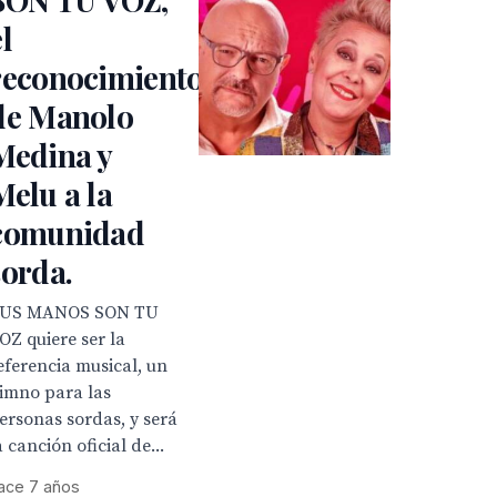
el
reconocimiento
de Manolo
Medina y
Melu a la
comunidad
sorda.
US MANOS SON TU
OZ quiere ser la
eferencia musical, un
imno para las
ersonas sordas, y será
a canción oficial de...
ace 7 años