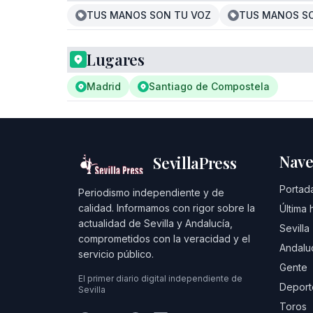
TUS MANOS SON TU VOZ
TUS MANOS S
Lugares
Madrid
Santiago de Compostela
Nave
SevillaPress
Portad
Periodismo independiente y de
calidad. Informamos con rigor sobre la
Última 
actualidad de Sevilla y Andalucía,
Sevilla
comprometidos con la veracidad y el
Andalu
servicio público.
Gente
El primer diario digital independiente de
Deport
Sevilla
Toros