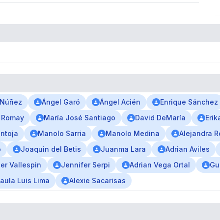
 Núñez
Ángel Garó
Ángel Acién
Enrique Sánchez
 Romay
María José Santiago
David DeMaría
Erik
antoja
Manolo Sarria
Manolo Medina
Alejandra R
o
Joaquin del Betis
Juanma Lara
Adrian Aviles
er Vallespin
Jennifer Serpi
Adrian Vega Ortal
Gu
aula Luis Lima
Alexie Sacarisas