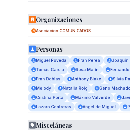
Organizaciones
Asociacion COMUNICADOS
Personas
Miguel Poveda
Fran Perea
Joaquín
Tomás García
Rosa Marín
Fernando
Fran Doblas
Anthony Blake
Silvia P
Melody
Natalia Roig
Geno Machad
Cristina Porta
Máximo Valverde
Javi
Lazaro Contreras
Angel de Miguel
P
Misceláneas