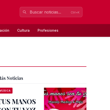
Ctrl+K
ación
Cultura
Profesiones
ás Noticias
MÚSICA
TUS MANOS
SON TU VOZ,