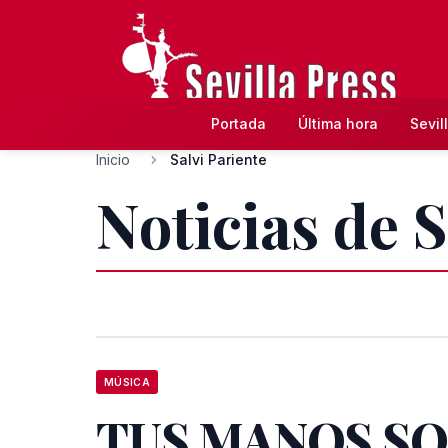
Portada
Última hora
Sevil
Inicio
Salvi Pariente
Noticias de S
MÚSICA
TUS MANOS SO