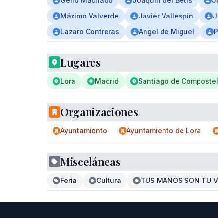
Geno Machado
Joaquin del Betis
J
Máximo Valverde
Javier Vallespin
J
Lazaro Contreras
Angel de Miguel
P
Lugares
Lora
Madrid
Santiago de Composte
Organizaciones
Ayuntamiento
Ayuntamiento de Lora
Misceláneas
Feria
Cultura
TUS MANOS SON TU 