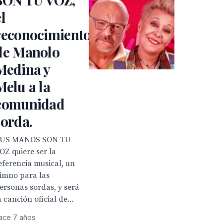
el
reconocimiento
de Manolo
Medina y
Melu a la
comunidad
sorda.
US MANOS SON TU
OZ quiere ser la
eferencia musical, un
imno para las
ersonas sordas, y será
a canción oficial de...
ace 7 años