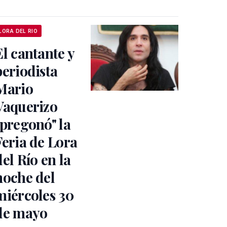
LORA DEL RIO
El cantante y
periodista
Mario
Vaquerizo
"pregonó" la
Feria de Lora
del Río en la
noche del
miércoles 30
de mayo