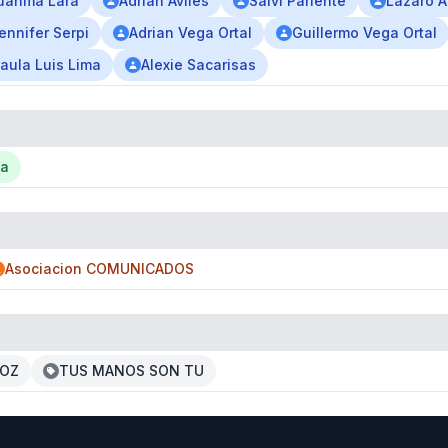
uanma Lara
Adrian Aviles
Salvi Pariente
Lazaro A
ennifer Serpi
Adrian Vega Ortal
Guillermo Vega Ortal
aula Luis Lima
Alexie Sacarisas
la
Asociacion COMUNICADOS
VOZ
TUS MANOS SON TU