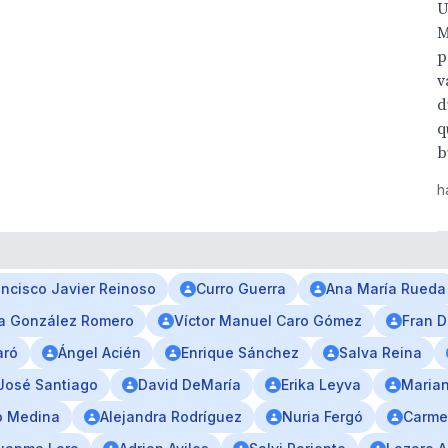
U
M
p
v
d
q
b
h
ancisco Javier Reinoso
Curro Guerra
Ana María Rueda
a González Romero
Víctor Manuel Caro Gómez
Fran D
aró
Ángel Acién
Enrique Sánchez
Salva Reina
José Santiago
David DeMaría
Erika Leyva
Maria
o Medina
Alejandra Rodríguez
Nuria Fergó
Carme