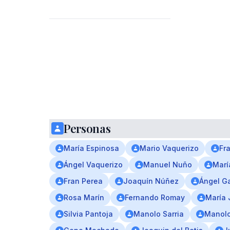
Personas
María Espinosa
Mario Vaquerizo
Fr
Ángel Vaquerizo
Manuel Nuño
Marí
Fran Perea
Joaquín Núñez
Ángel G
Rosa Marín
Fernando Romay
María 
Silvia Pantoja
Manolo Sarria
Manol