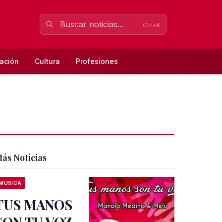
Ctrl+K
ación
Cultura
Profesiones
ás Noticias
MÚSICA
TUS MANOS
SON TU VOZ,