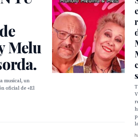
 de
y Melu
sorda.
a musical, un
T
n oficial de «El
V
r
h
p
l
h