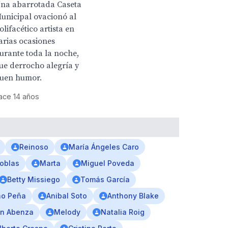
na abarrotada Caseta
unicipal ovacionó al
olifacético artista en
arias ocasiones
urante toda la noche,
ue derrocho alegría y
uen humor.
ace 14 años
Reinoso
María Ángeles Caro
oblas
Marta
Miguel Poveda
Betty Missiego
Tomás García
no Peña
Anibal Soto
Anthony Blake
n Abenza
Melody
Natalia Roig