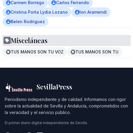
Carmen Borrego
Carlos Ferrando
Cristina Porta Lydia Lozano
Ion Aramendi
Belen Rodriguez
Misceláneas
TUS MANOS SON TU VOZ
TUS MANOS SON TU
SevillaPress
Periodismo independiente y de calidad. Informamos con rigor
sobre la actualidad de Sevilla y Andalucía, comprometidos con
la veracidad y el servicio público.
El primer diario digital independiente de Sevilla