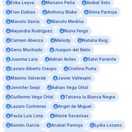
Erika Leyva
Mariano Peña
Anibal Soto
Fran Doblas
Anthony Blake
Silvia Pantoja
Manolo Sarria
Manolo Medina
Alejandra Rodríguez
Nuria Fergó
Carmen Abenza
Melody
Natalia Roig
Geno Machado
Joaquin del Betis
Juanma Lara
Adrian Aviles
Salvi Pariente
Lazaro Alberto Crespo
Cristina Porta
Máximo Valverde
Javier Vallespin
Jennifer Serpi
Adrian Vega Ortal
Guillermo Vega Ortal
Tatiana la Blanca Negra
Lazaro Contreras
Angel de Miguel
Paula Luis Lima
Alexie Sacarisas
Ramón García
Anabel Pantoja
Lydia Lozano