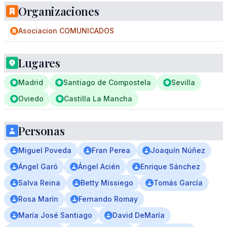
Organizaciones
Asociacion COMUNICADOS
Lugares
Madrid
Santiago de Compostela
Sevilla
Oviedo
Castilla La Mancha
Personas
Miguel Poveda
Fran Perea
Joaquín Núñez
Ángel Garó
Ángel Acién
Enrique Sánchez
Salva Reina
Betty Missiego
Tomás García
Rosa Marín
Fernando Romay
María José Santiago
David DeMaría