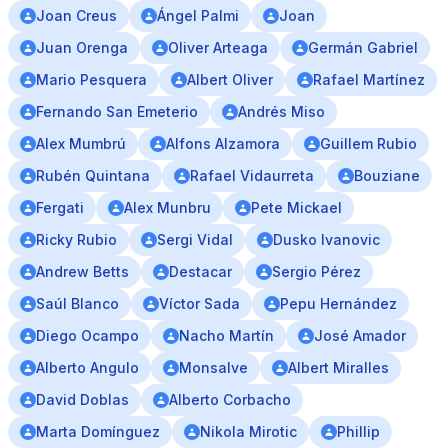
Joan Creus
Ángel Palmi
Joan
Juan Orenga
Oliver Arteaga
Germán Gabriel
Mario Pesquera
Albert Oliver
Rafael Martínez
Fernando San Emeterio
Andrés Miso
Alex Mumbrú
Alfons Alzamora
Guillem Rubio
Rubén Quintana
Rafael Vidaurreta
Bouziane
Fergati
Alex Munbru
Pete Mickael
Ricky Rubio
Sergi Vidal
Dusko Ivanovic
Andrew Betts
Destacar
Sergio Pérez
Saúl Blanco
Víctor Sada
Pepu Hernández
Diego Ocampo
Nacho Martín
José Amador
Alberto Angulo
Monsalve
Albert Miralles
David Doblas
Alberto Corbacho
Marta Domínguez
Nikola Mirotic
Phillip