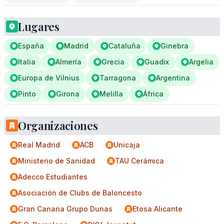
Lugares
España
Madrid
Cataluña
Ginebra
Italia
Almería
Grecia
Guadix
Argelia
Europa de Vilnius
Tarragona
Argentina
Pinto
Girona
Melilla
África
Organizaciones
Real Madrid
ACB
Unicaja
Ministerio de Sanidad
TAU Cerámica
Adecco Estudiantes
Asociación de Clubs de Baloncesto
Gran Canaria Grupo Dunas
Etosa Alicante