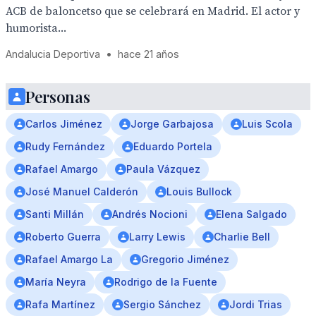
ACB de baloncetso que se celebrará en Madrid. El actor y
humorista...
Andalucia Deportiva
•
hace 21 años
Personas
Carlos Jiménez
Jorge Garbajosa
Luis Scola
Rudy Fernández
Eduardo Portela
Rafael Amargo
Paula Vázquez
José Manuel Calderón
Louis Bullock
Santi Millán
Andrés Nocioni
Elena Salgado
Roberto Guerra
Larry Lewis
Charlie Bell
Rafael Amargo La
Gregorio Jiménez
María Neyra
Rodrigo de la Fuente
Rafa Martínez
Sergio Sánchez
Jordi Trias