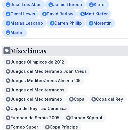
José Luis Abós
Jaime Lloreda
Kiefer
Gimel Lewis
David Barlow
Matt Kiefer
Matías Lescano
Darren Phillip
Morentín
Martín
Misceláneas
Juegos Olímpicos de 2012
Juegos del Mediterraneo Joan Creus
Juegos Mediterráneos Almería '05
Juegos del Mediterráneos
Juegos del Mediterráneo
Copa
Copa del Rey
Copa del Rey Tau Cerámica
Europeo de Serbia 2005
Torneo Súper 4
Torneo Super
Copa Príncipe