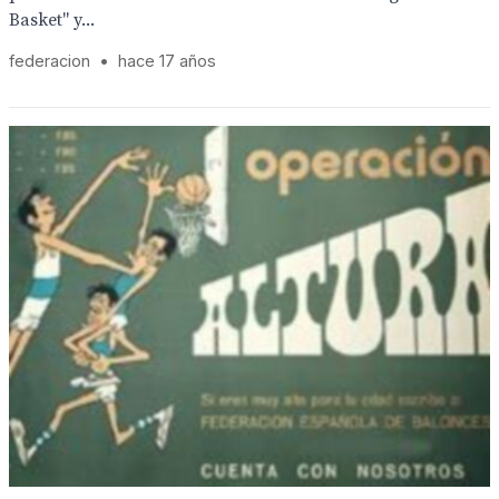
Basket" y...
federacion
•
hace 17 años