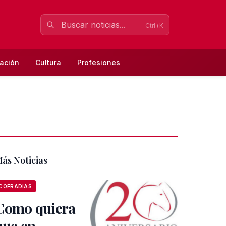
Ctrl+K
ación
Cultura
Profesiones
ás Noticias
COFRADIAS
Como quiera
que en