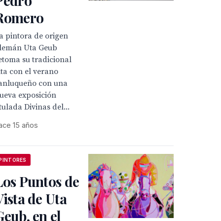
Pedro
Romero
a pintora de origen
lemán Uta Geub
etoma su tradicional
ita con el verano
anluqueño con una
ueva exposición
itulada Divinas del...
ace 15 años
PINTORES
Los Puntos de
Vista de Uta
Geub, en el