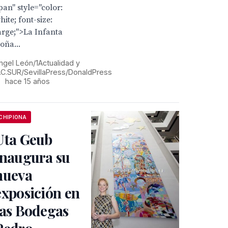
pan" style="color:
hite; font-size:
arge;">La Infanta
oña...
ngel León/1Actualidad y
.C.SUR/SevillaPress/DonaldPress
•
hace 15 años
CHIPIONA
Uta Geub
inaugura su
nueva
exposición en
las Bodegas