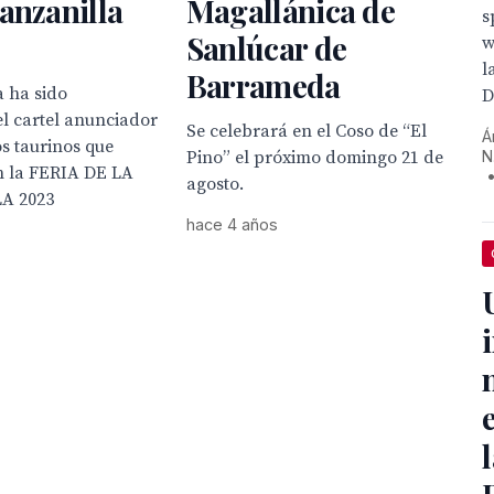
anzanilla
Magallánica de
s
Sanlúcar de
w
l
Barrameda
 ha sido
D
l cartel anunciador
Se celebrará en el Coso de “El
Á
os taurinos que
N
Pino” el próximo domingo 21 de
 la FERIA DE LA
agosto.
A 2023
hace 4 años