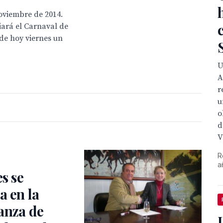
oviembre de 2014.
ará el Carnaval de
de hoy viernes un
U
A
r
u
o
d
V
R
a
es se
a en la
anza de