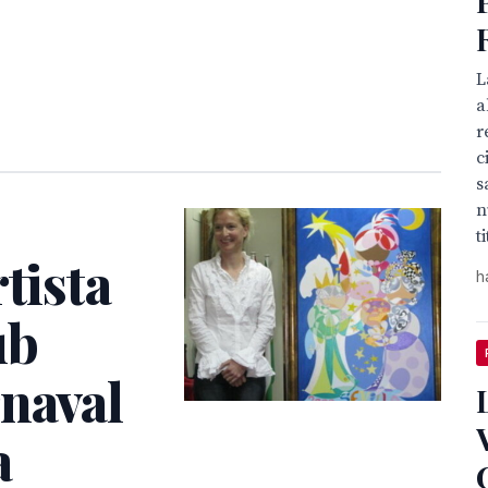
L
a
r
c
s
n
t
tista
h
ub
rnaval
a