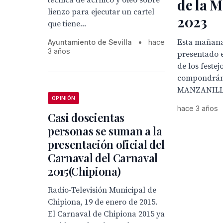
técnica de acrílico y óleo sobre
de la M
lienzo para ejecutar un cartel
2023
que tiene...
Esta mañana
Ayuntamiento de Sevilla
•
hace
3 años
presentado e
de los festej
compondrán
MANZANILL
OPINIÓN
hace 3 años
Casi doscientas
personas se suman a la
presentación oficial del
Carnaval del Carnaval
2015(Chipiona)
Radio-Televisión Municipal de
Chipiona, 19 de enero de 2015.
El Carnaval de Chipiona 2015 ya