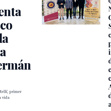
enta
ico
la
la
Germán
elli’, primer
 vida