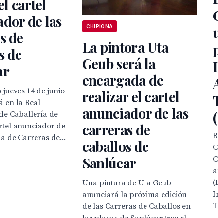
el cartel
dor de las
CHIPIONA
s de
La pintora Uta
s de
Geub será la
ar
encargada de
 jueves 14 de junio
realizar el cartel
á en la Real
anunciador de las
de Caballería de
carreras de
cartel anunciador de
B
 de Carreras de...
caballos de
C
Sanlúcar
C
a
(
Una pintura de Uta Geub
I
anunciará la próxima edición
T
de las Carreras de Caballos en