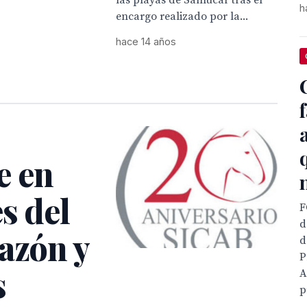
las playas de Sanlúcar tras el
h
encargo realizado por la...
hace 14 años
e en
s del
F
d
azón y
d
P
s
A
p