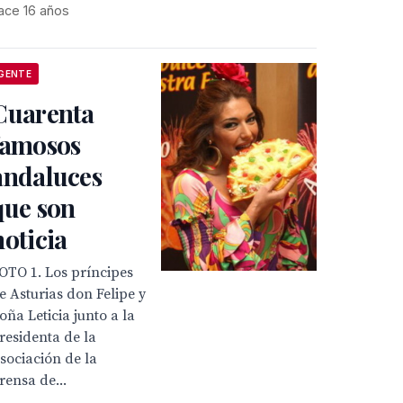
ace 16 años
GENTE
Cuarenta
famosos
andaluces
que son
noticia
OTO 1. Los príncipes
e Asturias don Felipe y
oña Leticia junto a la
residenta de la
sociación de la
rensa de...