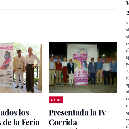
<
s
s
c
c
s
y
<
c
s
s
c
CÁDIZ
c
ados los
Presentada la IV
s
y
s de la Feria
Corrida
c