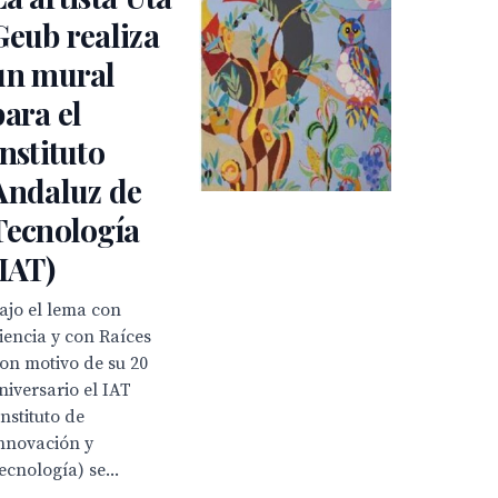
Geub realiza
un mural
para el
Instituto
Andaluz de
Tecnología
(IAT)
ajo el lema con
iencia y con Raíces
on motivo de su 20
niversario el IAT
Instituto de
nnovación y
ecnología) se...