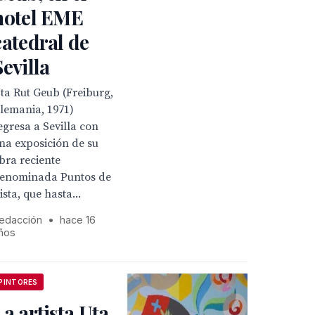
hotel EME
catedral de
Sevilla
ta Rut Geub (Freiburg,
lemania, 1971)
egresa a Sevilla con
na exposición de su
bra reciente
enominada Puntos de
ista, que hasta...
edacción
•
hace 16
ños
PINTORES
La artista Uta