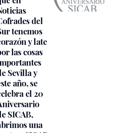
Noticias
Cofrades del
Sur tenemos
corazón y late
por las cosas
importantes
de Sevilla y
este año, se
celebra el 20
Aniversario
de SICAB,
abrimos una