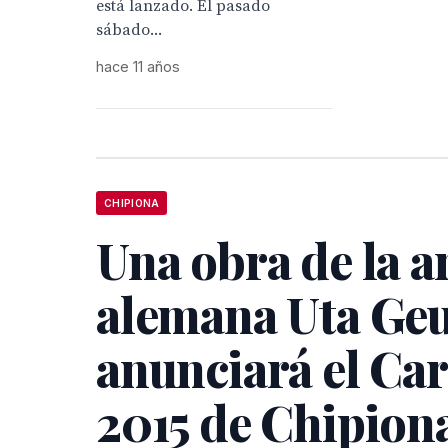
está lanzado. El pasado
sábado...
hace 11 años
CHIPIONA
Una obra de la ar
alemana Uta Ge
anunciará el Ca
2015 de Chipion