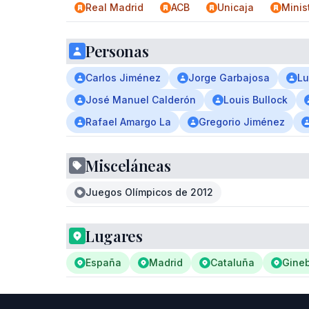
Real Madrid
ACB
Unicaja
Minis
Personas
Carlos Jiménez
Jorge Garbajosa
Lu
José Manuel Calderón
Louis Bullock
Rafael Amargo La
Gregorio Jiménez
Misceláneas
Juegos Olímpicos de 2012
Lugares
España
Madrid
Cataluña
Gine