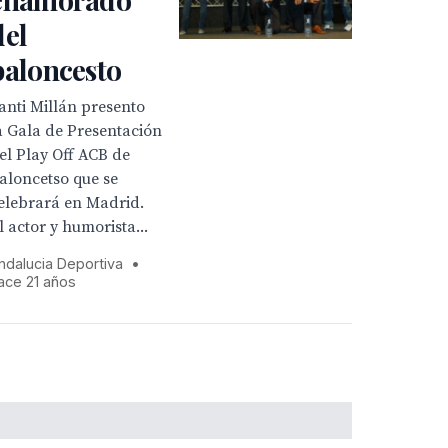
del
baloncesto
anti Millán presento
a Gala de Presentación
el Play Off ACB de
aloncetso que se
elebrará en Madrid.
l actor y humorista...
ndalucia Deportiva
•
ace 21 años