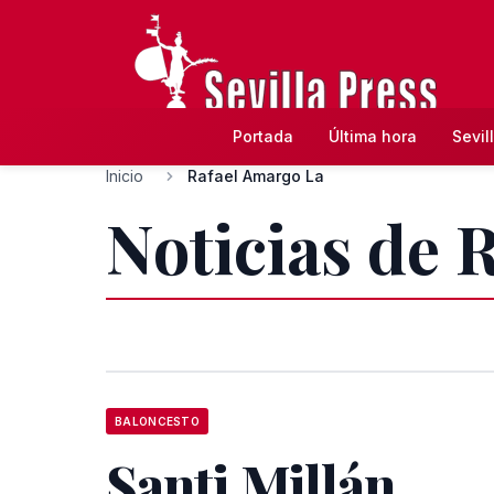
Portada
Última hora
Sevil
Inicio
Rafael Amargo La
Noticias de 
BALONCESTO
Santi Millán,