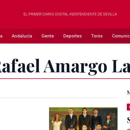
EL PRIMER DIARIO DIGITAL INDEPENDIENTE DE SEVILLA
la
Andalucía
Gente
Deportes
Toros
Comunic
Rafael Amargo L
M