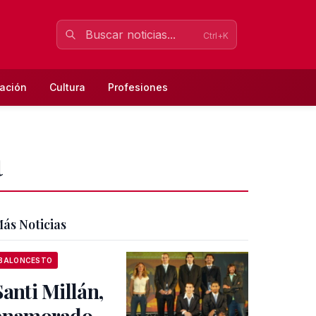
Ctrl+K
ación
Cultura
Profesiones
a
ás Noticias
BALONCESTO
Santi Millán,
enamorado