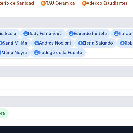
terio de Sanidad
TAU Cerámica
Adecco Estudiantes
is Scola
Rudy Fernández
Eduardo Portela
Rafael
Santi Millán
Andrés Nocioni
Elena Salgado
Rob
María Neyra
Rodrigo de la Fuente
bra