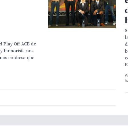
S
l
el Play Off ACB de
d
 y humorista nos
b
 nos confiesa que
c
E
A
h