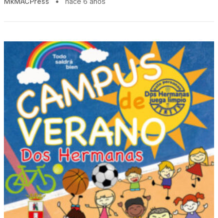
MkMACPress
•
hace 6 años