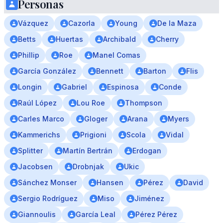
Personas
Vázquez
Cazorla
Young
De la Maza
Betts
Huertas
Archibald
Cherry
Phillip
Roe
Manel Comas
García González
Bennett
Barton
Flis
Longin
Gabriel
Espinosa
Conde
Raúl López
Lou Roe
Thompson
Carles Marco
Gloger
Arana
Myers
Kammerichs
Prigioni
Scola
Vidal
Splitter
Martín Bertrán
Erdogan
Jacobsen
Drobnjak
Ukic
Sánchez Monser
Hansen
Pérez
David
Sergio Rodríguez
Miso
Jiménez
Giannoulis
García Leal
Pérez Pérez