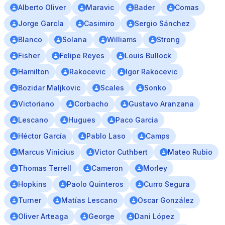
Alberto Oliver
Maravic
Bader
Comas
Jorge García
Casimiro
Sergio Sánchez
Blanco
Solana
Williams
Strong
Fisher
Felipe Reyes
Louis Bullock
Hamilton
Rakocevic
Igor Rakocevic
Bozidar Maljkovic
Scales
Sonko
Victoriano
Corbacho
Gustavo Aranzana
Lescano
Hugues
Paco Garcia
Héctor García
Pablo Laso
Camps
Marcus Vinicius
Victor Cuthbert
Mateo Rubio
Thomas Terrell
Cameron
Morley
Hopkins
Paolo Quinteros
Curro Segura
Turner
Matías Lescano
Oscar González
Oliver Arteaga
George
Dani López