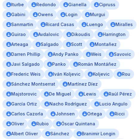
Iturbe
Redondo
Gianella
Cipruss
Gabini
Owens
Login
Murgui
Sanmartin
Ricard Casas
Luengo
Miralles
Guirao
Avdalovic
Dikoudis
Harrington
Arteaga
Salgado
Scott
Montañez
Darren Phillip
Andy Panko
Weis
Savovic
Javi Salgado
Panko
Román Montáñez
Frederic Weis
Iván Koljevic
Koljevic
Rou
Sánchez Montserrat
Martínez Díez
Majstorovic
De Miguel
Lewis
Raúl Pérez
García Ortiz
Nacho Rodríguez
Lucio Angulo
Carlos Cazorla
Johnsen
Ortega
Ricci
Oliver
Rubio
Óscar Quintana
Albert Oliver
Sánchez
Branimir Longin