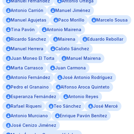
Manuel Fernández
Antonio Ortega
Antonio Carrión
Manuel Jiménez
Manuel Agujetas
Paco Morillo
Marcelo Sousa
Tina Pavón
Antonio Mairena
Ricardo Sánchez
Mairena
Eduardo Rebollar
Manuel Herrera
Calixto Sánchez
Juan Moneo El Torta
Manuel Mairena
Marta Carrasco
Juan Carmona
Antonio Fernández
José Antonio Rodríguez
Pedro el Granaino
Alfonso Aroca Quinteto
Esperanza Fernández
Antonio Reyes
Rafael Riqueni
Teo Sánchez
José Mercé
Antonio Murciano
Enrique Pavón Benítez
José Cenizo Jiménez