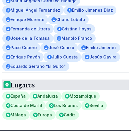
María Ángeles Carrasco Hidalgo
Miguel Ángel Fernández
Emilio Jimenez Diaz
Enrique Morente
Chano Lobato
Fernanda de Utrera
Cristina Hoyos
Jose de la Tomasa
Manolo Franco
Paco Cepero
José Cenizo
Emilio Jiménez
Enrique Pavón
Julio Cuesta
Jesús Gavira
Eduardo Serrano “El Guito”
Lugares
España
Andalucía
Mozambique
Costa de Marfil
Los Briones
Sevilla
Málaga
Europa
Cádiz