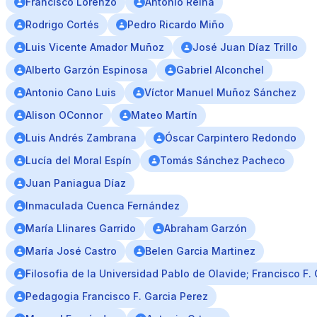
Francisco Lorenzo
Antonio Reina
Rodrigo Cortés
Pedro Ricardo Miño
Luis Vicente Amador Muñoz
José Juan Díaz Trillo
Alberto Garzón Espinosa
Gabriel Alconchel
Antonio Cano Luis
Víctor Manuel Muñoz Sánchez
Alison OConnor
Mateo Martín
Luis Andrés Zambrana
Óscar Carpintero Redondo
Lucía del Moral Espín
Tomás Sánchez Pacheco
Juan Paniagua Díaz
Inmaculada Cuenca Fernández
María Llinares Garrido
Abraham Garzón
María José Castro
Belen Garcia Martinez
Filosofia de la Universidad Pablo de Olavide; Francisco F.
Pedagogia Francisco F. Garcia Perez