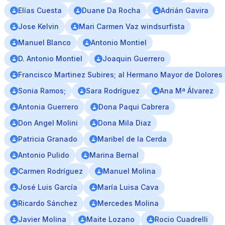
Elías Cuesta
Duane Da Rocha
Adrián Gavira
Jose Kelvin
Mari Carmen Vaz windsurfista
Manuel Blanco
Antonio Montiel
D. Antonio Montiel
Joaquin Guerrero
Francisco Martinez Subires; al Hermano Mayor de Dolore
Sonia Ramos;
Sara Rodríguez
Ana Mª Álvarez
Antonia Guerrero
Dona Paqui Cabrera
Don Angel Molini
Dona Mila Diaz
Patricia Granado
Maribel de la Cerda
Antonio Pulido
Marina Bernal
Carmen Rodríguez
Manuel Molina
José Luis García
María Luisa Cava
Ricardo Sánchez
Mercedes Molina
Javier Molina
Maite Lozano
Rocio Cuadrelli