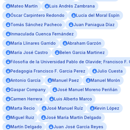
Mateo Martín
Luis Andrés Zambrana
Óscar Carpintero Redondo
Lucía del Moral Espín
Tomás Sánchez Pacheco
Juan Paniagua Díaz
Inmaculada Cuenca Fernández
María Llinares Garrido
Abraham Garzón
María José Castro
Belen Garcia Martinez
Filosofia de la Universidad Pablo de Olavide; Francisco F.
Pedagogia Francisco F. Garcia Perez
Julio Cuesta
Antonio García
Manuel Paez
Manuel Morón
Gaspar Company
José Manuel Moreno Periñán
Carmen Herrera
Luis Alberto Marco
Marta Recio
José Manuel Ruíz
Kevin López
Miguel Ruiz
José María Martín Delgado
Martín Delgado
Juan José García Reyes