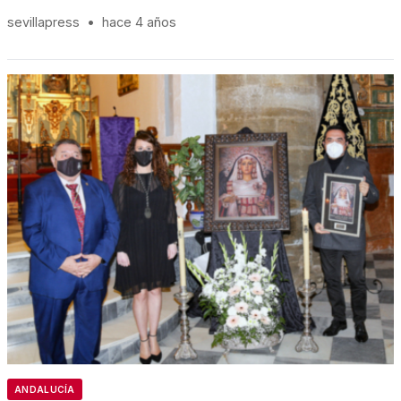
sevillapress
•
hace 4 años
ANDALUCÍA