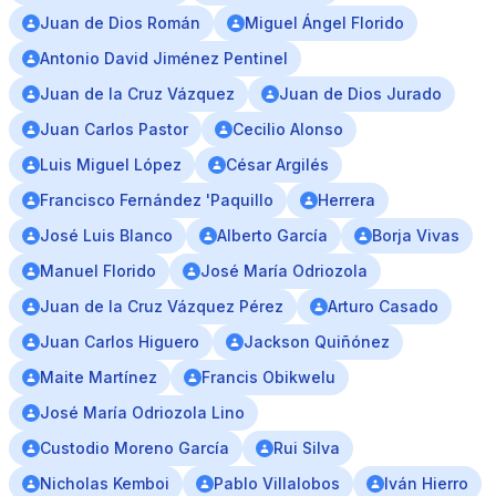
Juan de Dios Román
Miguel Ángel Florido
Antonio David Jiménez Pentinel
Juan de la Cruz Vázquez
Juan de Dios Jurado
Juan Carlos Pastor
Cecilio Alonso
Luis Miguel López
César Argilés
Francisco Fernández 'Paquillo
Herrera
José Luis Blanco
Alberto García
Borja Vivas
Manuel Florido
José María Odriozola
Juan de la Cruz Vázquez Pérez
Arturo Casado
Juan Carlos Higuero
Jackson Quiñónez
Maite Martínez
Francis Obikwelu
José María Odriozola Lino
Custodio Moreno García
Rui Silva
Nicholas Kemboi
Pablo Villalobos
Iván Hierro