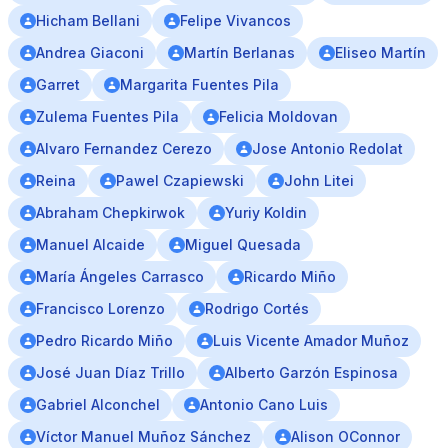
Hicham Bellani
Felipe Vivancos
Andrea Giaconi
Martín Berlanas
Eliseo Martín
Garret
Margarita Fuentes Pila
Zulema Fuentes Pila
Felicia Moldovan
Alvaro Fernandez Cerezo
Jose Antonio Redolat
Reina
Pawel Czapiewski
John Litei
Abraham Chepkirwok
Yuriy Koldin
Manuel Alcaide
Miguel Quesada
María Ángeles Carrasco
Ricardo Miño
Francisco Lorenzo
Rodrigo Cortés
Pedro Ricardo Miño
Luis Vicente Amador Muñoz
José Juan Díaz Trillo
Alberto Garzón Espinosa
Gabriel Alconchel
Antonio Cano Luis
Víctor Manuel Muñoz Sánchez
Alison OConnor