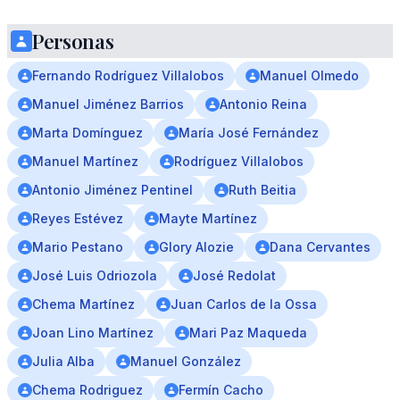
Personas
Fernando Rodríguez Villalobos
Manuel Olmedo
Manuel Jiménez Barrios
Antonio Reina
Marta Domínguez
María José Fernández
Manuel Martínez
Rodríguez Villalobos
Antonio Jiménez Pentinel
Ruth Beitia
Reyes Estévez
Mayte Martínez
Mario Pestano
Glory Alozie
Dana Cervantes
José Luis Odriozola
José Redolat
Chema Martínez
Juan Carlos de la Ossa
Joan Lino Martínez
Mari Paz Maqueda
Julia Alba
Manuel González
Chema Rodriguez
Fermín Cacho