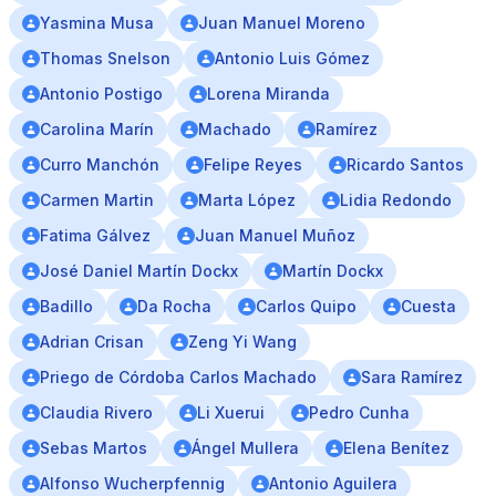
Yasmina Musa
Juan Manuel Moreno
Thomas Snelson
Antonio Luis Gómez
Antonio Postigo
Lorena Miranda
Carolina Marín
Machado
Ramírez
Curro Manchón
Felipe Reyes
Ricardo Santos
Carmen Martin
Marta López
Lidia Redondo
Fatima Gálvez
Juan Manuel Muñoz
José Daniel Martín Dockx
Martín Dockx
Badillo
Da Rocha
Carlos Quipo
Cuesta
Adrian Crisan
Zeng Yi Wang
Priego de Córdoba Carlos Machado
Sara Ramírez
Claudia Rivero
Li Xuerui
Pedro Cunha
Sebas Martos
Ángel Mullera
Elena Benítez
Alfonso Wucherpfennig
Antonio Aguilera