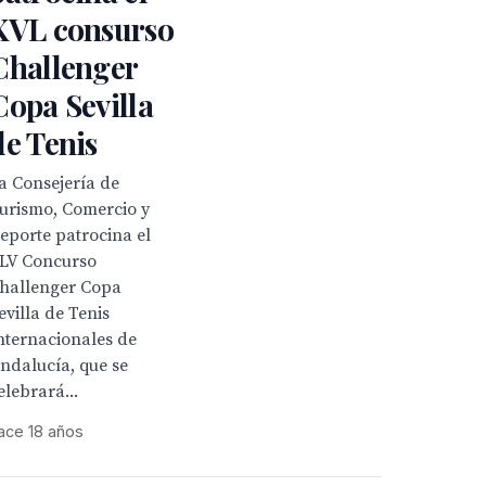
XVL consurso
Challenger
Copa Sevilla
de Tenis
a Consejería de
urismo, Comercio y
eporte patrocina el
LV Concurso
hallenger Copa
evilla de Tenis
nternacionales de
ndalucía, que se
elebrará...
ace 18 años