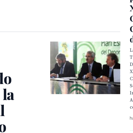
L
T
D
do
X
C
S
 la
I
A
l
c
h
o