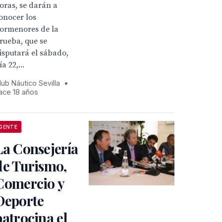
oras, se darán a
onocer los
ormenores de la
rueba, que se
isputará el sábado,
ía 22,...
lub Náutico Sevilla
•
ace 18 años
GENTE
La Consejería
de Turismo,
Comercio y
Deporte
patrocina el