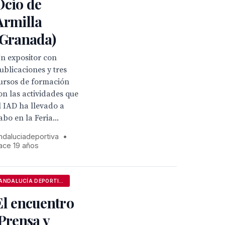
Ocio de
Armilla
(Granada)
n expositor con
ublicaciones y tres
ursos de formación
on las actividades que
l IAD ha llevado a
abo en la Feria...
ndaluciadeportiva
•
ace 19 años
ANDALUCÍA DEPORTIVA
El encuentro
'Prensa y