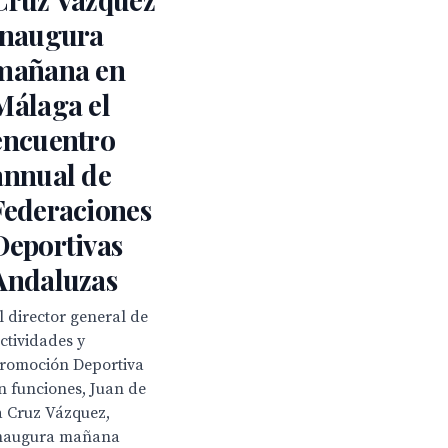
inaugura
mañana en
Málaga el
encuentro
annual de
Federaciones
Deportivas
Andaluzas
l director general de
ctividades y
romoción Deportiva
n funciones, Juan de
a Cruz Vázquez,
naugura mañana