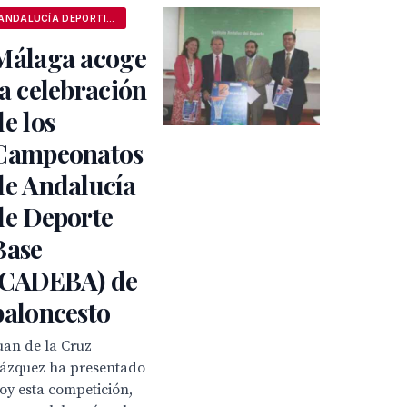
ANDALUCÍA DEPORTIVA
Málaga acoge
la celebración
de los
Campeonatos
de Andalucía
de Deporte
Base
(CADEBA) de
baloncesto
uan de la Cruz
ázquez ha presentado
oy esta competición,