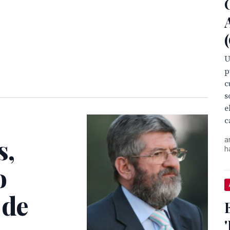
U
p
c
s
e
c
s,
a
h
o
 de