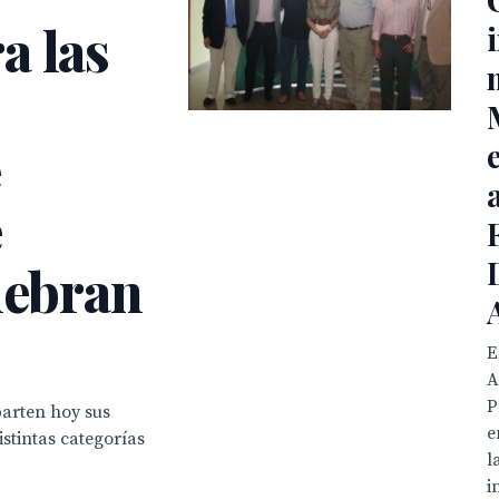
a las
e
e
lebran
E
A
P
arten hoy sus
e
istintas categorías
l
i