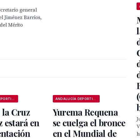
ecretario general
l Jiménez Barrios,
del Mérito
ANDALUCÍA DEPORTIVA
ANDALUCÍA DEPORTIVA
 la Cruz
Yurema Requena
J
 estará en
se cuelga el bronce
V
entación
en el Mundial de
h