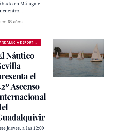
ábado en Málaga el
ncuentro...
ace 18 años
ANDALUCÍA DEPORTIVA
El Náutico
Sevilla
presenta el
42º Ascenso
Internacional
del
Guadalquivir
ste jueves, a las 12:00