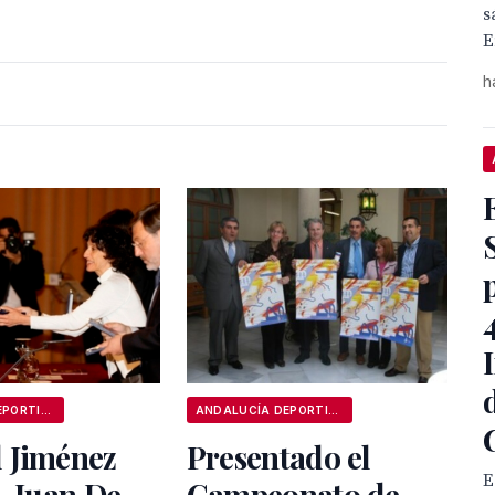
s
E
h
ANDALUCÍA DEPORTIVA
ANDALUCÍA DEPORTIVA
 Jiménez
Presentado el
E
, Juan De
Campeonato de