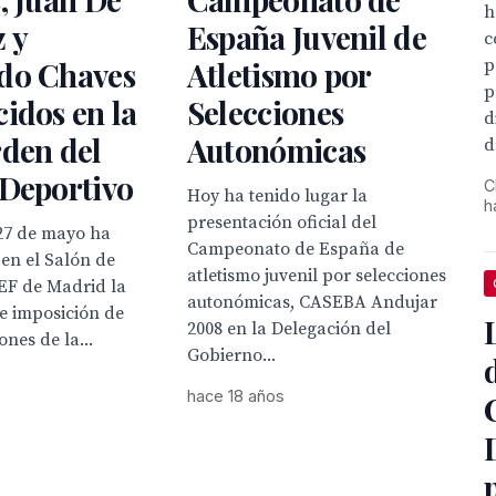
h
 y
España Juvenil de
c
p
do Chaves
Atletismo por
p
idos en la
Selecciones
d
rden del
Autonómicas
d
 Deportivo
C
Hoy ha tenido lugar la
h
presentación oficial del
27 de mayo ha
Campeonato de España de
 en el Salón de
atletismo juvenil por selecciones
EF de Madrid la
autonómicas, CASEBA Andujar
e imposición de
2008 en la Delegación del
nes de la...
Gobierno...
hace 18 años