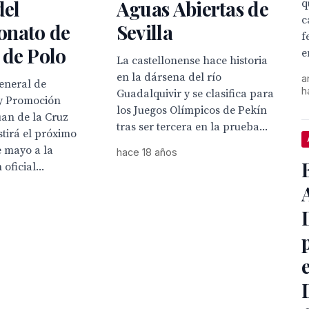
del
Aguas Abiertas de
q
c
nato de
Sevilla
f
 de Polo
e
La castellonense hace historia
en la dársena del río
a
general de
h
Guadalquivir y se clasifica para
 y Promoción
los Juegos Olímpicos de Pekín
uan de la Cruz
tras ser tercera en la prueba...
stirá el próximo
e mayo a la
hace 18 años
oficial...