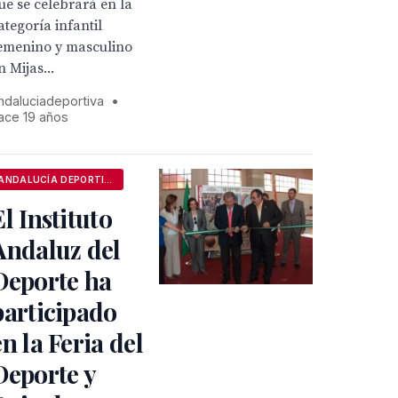
ue se celebrará en la
ategoría infantil
emenino y masculino
n Mijas...
ndaluciadeportiva
•
ace 19 años
ANDALUCÍA DEPORTIVA
El Instituto
Andaluz del
Deporte ha
participado
en la Feria del
Deporte y