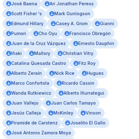
José Baena
Ari Jonathan Peress
Scott Fisher 's
Mark Gunlogson
Edmund Hillary
Casey A. Grom
Gianni
Pumori
Cho Oyu
Francisco Obregón
Juan de la Cruz Vázquez
Ernesto Dauphin
Iñaki
Mallory
Christian Vitry
Catalina Quesada Castro
Fitz Roy
Alberto Zeraín
Nick Rice
Hugues
Marco Confortola
Ricardo Cassin
Wanda Rutkiewicz
Alberto Iñurrategui
Juan Vallejo
Juan Carlos Tamayo
Jesús Calleja
McKinley
Vinson
Piramide de Carstenz
Joselito El Gallo
José Antonio Zamora Moya