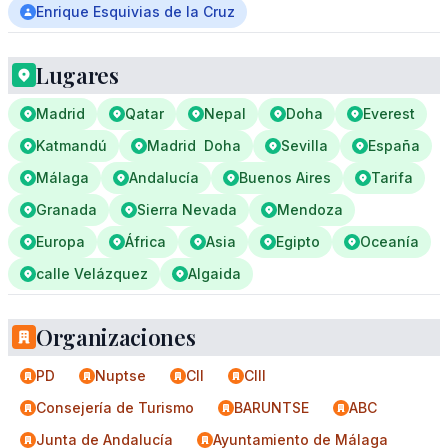
Enrique Esquivias de la Cruz
Lugares
Madrid
Qatar
Nepal
Doha
Everest
Katmandú
Madrid  Doha
Sevilla
España
Málaga
Andalucía
Buenos Aires
Tarifa
Granada
Sierra Nevada
Mendoza
Europa
África
Asia
Egipto
Oceanía
calle Velázquez
Algaida
Organizaciones
PD
Nuptse
CII
CIII
Consejería de Turismo
BARUNTSE
ABC
Junta de Andalucía
Ayuntamiento de Málaga