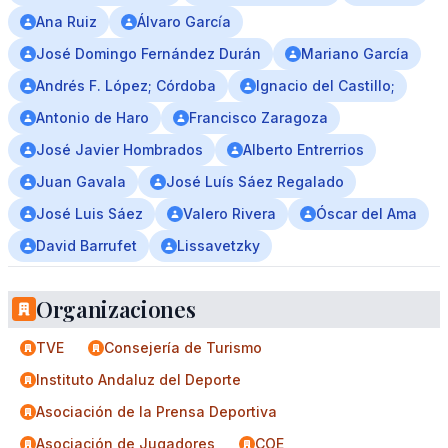
Ana Ruiz
Álvaro Garcı́a
José Domingo Fernández Durán
Mariano García
Andrés F. López; Córdoba
Ignacio del Castillo;
Antonio de Haro
Francisco Zaragoza
José Javier Hombrados
Alberto Entrerrios
Juan Gavala
José Luís Sáez Regalado
José Luis Sáez
Valero Rivera
Óscar del Ama
David Barrufet
Lissavetzky
Organizaciones
TVE
Consejería de Turismo
Instituto Andaluz del Deporte
Asociación de la Prensa Deportiva
Asociación de Jugadores
COE