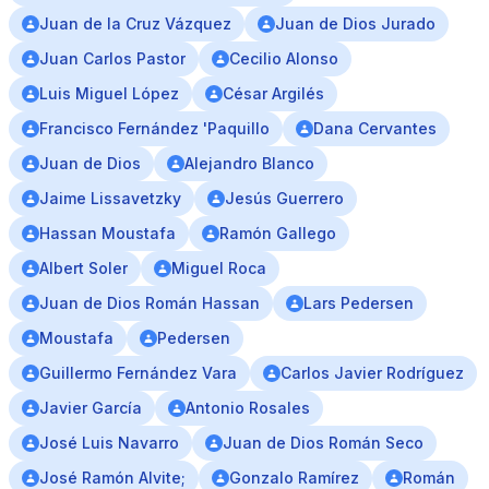
Juan de la Cruz Vázquez
Juan de Dios Jurado
Juan Carlos Pastor
Cecilio Alonso
Luis Miguel López
César Argilés
Francisco Fernández 'Paquillo
Dana Cervantes
Juan de Dios
Alejandro Blanco
Jaime Lissavetzky
Jesús Guerrero
Hassan Moustafa
Ramón Gallego
Albert Soler
Miguel Roca
Juan de Dios Román Hassan
Lars Pedersen
Moustafa
Pedersen
Guillermo Fernández Vara
Carlos Javier Rodríguez
Javier García
Antonio Rosales
José Luis Navarro
Juan de Dios Román Seco
José Ramón Alvite;
Gonzalo Ramírez
Román