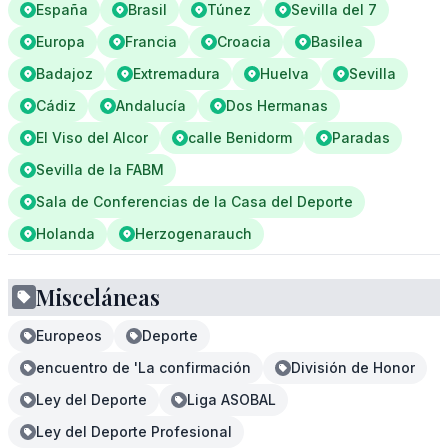
España
Brasil
Túnez
Sevilla del 7
Europa
Francia
Croacia
Basilea
Badajoz
Extremadura
Huelva
Sevilla
Cádiz
Andalucía
Dos Hermanas
El Viso del Alcor
calle Benidorm
Paradas
Sevilla de la FABM
Sala de Conferencias de la Casa del Deporte
Holanda
Herzogenarauch
Misceláneas
Europeos
Deporte
encuentro de 'La confirmación
División de Honor
Ley del Deporte
Liga ASOBAL
Ley del Deporte Profesional