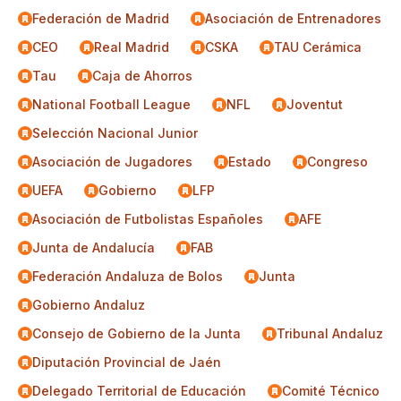
Federación de Madrid
Asociación de Entrenadores
CEO
Real Madrid
CSKA
TAU Cerámica
Tau
Caja de Ahorros
National Football League
NFL
Joventut
Selección Nacional Junior
Asociación de Jugadores
Estado
Congreso
UEFA
Gobierno
LFP
Asociación de Futbolistas Españoles
AFE
Junta de Andalucía
FAB
Federación Andaluza de Bolos
Junta
Gobierno Andaluz
Consejo de Gobierno de la Junta
Tribunal Andaluz
Diputación Provincial de Jaén
Delegado Territorial de Educación
Comité Técnico