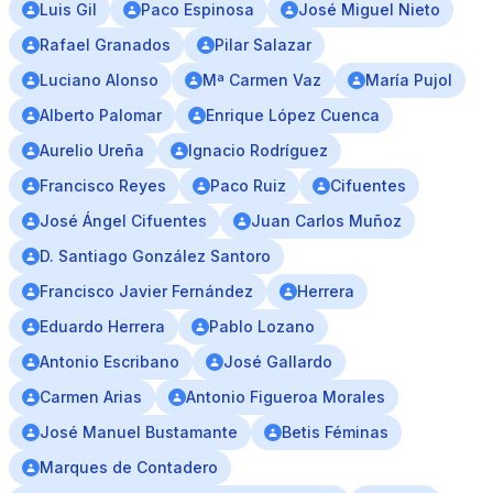
Luis Gil
Paco Espinosa
José Miguel Nieto
Rafael Granados
Pilar Salazar
Luciano Alonso
Mª Carmen Vaz
María Pujol
Alberto Palomar
Enrique López Cuenca
Aurelio Ureña
Ignacio Rodríguez
Francisco Reyes
Paco Ruiz
Cifuentes
José Ángel Cifuentes
Juan Carlos Muñoz
D. Santiago González Santoro
Francisco Javier Fernández
Herrera
Eduardo Herrera
Pablo Lozano
Antonio Escribano
José Gallardo
Carmen Arias
Antonio Figueroa Morales
José Manuel Bustamante
Betis Féminas
Marques de Contadero