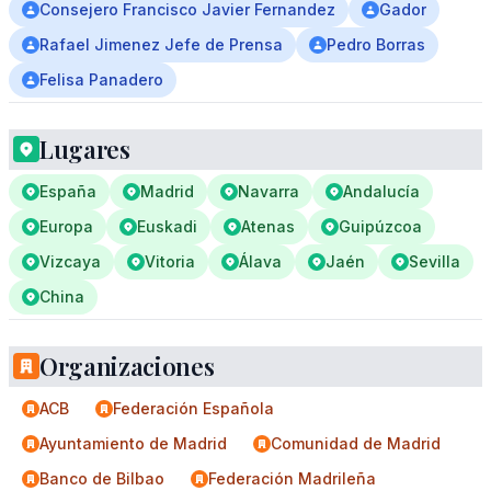
Consejero Francisco Javier Fernandez
Gador
Rafael Jimenez Jefe de Prensa
Pedro Borras
Felisa Panadero
Lugares
España
Madrid
Navarra
Andalucía
Europa
Euskadi
Atenas
Guipúzcoa
Vizcaya
Vitoria
Álava
Jaén
Sevilla
China
Organizaciones
ACB
Federación Española
Ayuntamiento de Madrid
Comunidad de Madrid
Banco de Bilbao
Federación Madrileña