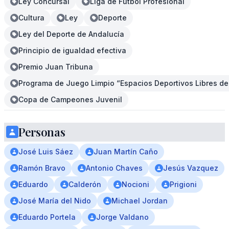
Ley Concursal
Liga de Fútbol Profesional
Cultura
Ley
Deporte
Ley del Deporte de Andalucía
Principio de igualdad efectiva
Premio Juan Tribuna
Programa de Juego Limpio “Espacios Deportivos Libres de
Copa de Campeones Juvenil
Personas
José Luis Sáez
Juan Martín Caño
Ramón Bravo
Antonio Chaves
Jesús Vazquez
Eduardo
Calderón
Nocioni
Prigioni
José María del Nido
Michael Jordan
Eduardo Portela
Jorge Valdano