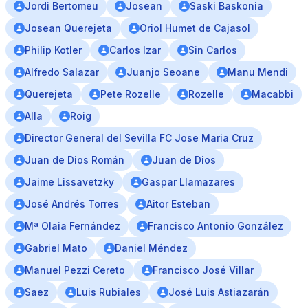
Jordi Bertomeu
Josean
Saski Baskonia
Josean Querejeta
Oriol Humet de Cajasol
Philip Kotler
Carlos Izar
Sin Carlos
Alfredo Salazar
Juanjo Seoane
Manu Mendi
Querejeta
Pete Rozelle
Rozelle
Macabbi
Alla
Roig
Director General del Sevilla FC Jose Maria Cruz
Juan de Dios Román
Juan de Dios
Jaime Lissavetzky
Gaspar Llamazares
José Andrés Torres
Aitor Esteban
Mª Olaia Fernández
Francisco Antonio González
Gabriel Mato
Daniel Méndez
Manuel Pezzi Cereto
Francisco José Villar
Saez
Luis Rubiales
José Luis Astiazarán