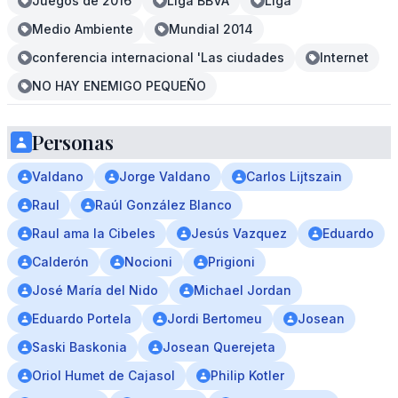
Juegos de 2016
Liga BBVA
Liga
Medio Ambiente
Mundial 2014
conferencia internacional 'Las ciudades
Internet
NO HAY ENEMIGO PEQUEÑO
Personas
Valdano
Jorge Valdano
Carlos Lijtszain
Raul
Raúl González Blanco
Raul ama la Cibeles
Jesús Vazquez
Eduardo
Calderón
Nocioni
Prigioni
José María del Nido
Michael Jordan
Eduardo Portela
Jordi Bertomeu
Josean
Saski Baskonia
Josean Querejeta
Oriol Humet de Cajasol
Philip Kotler