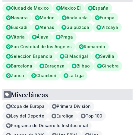
Ciudad de Mexico
Mexico El
España
Navarra
Madrid
Andalucía
Europa
Euskadi
Atenas
Guipúzcoa
Vizcaya
Vitoria
Álava
Praga
San Cristobal de los Angeles
Romareda
Seleccion Espanola
El Madrigal
Sevilla
Barcelona
Zaragoza
Bilbao
Ginebra
Zurich
Chamberí
La Liga
Misceláneas
Copa de Europa
Primera División
Ley del Deporte
Euroliga
Top 100
Programa de Desarrollo Institucional