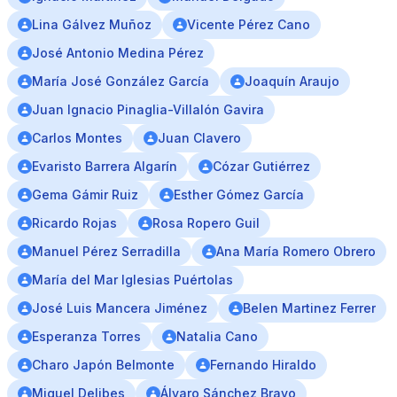
Lina Gálvez Muñoz
Vicente Pérez Cano
José Antonio Medina Pérez
María José González García
Joaquín Araujo
Juan Ignacio Pinaglia-Villalón Gavira
Carlos Montes
Juan Clavero
Evaristo Barrera Algarín
Cózar Gutiérrez
Gema Gámir Ruiz
Esther Gómez García
Ricardo Rojas
Rosa Ropero Guil
Manuel Pérez Serradilla
Ana María Romero Obrero
María del Mar Iglesias Puértolas
José Luis Mancera Jiménez
Belen Martinez Ferrer
Esperanza Torres
Natalia Cano
Charo Japón Belmonte
Fernando Hiraldo
Miguel Delibes
Álvaro Sánchez Bravo