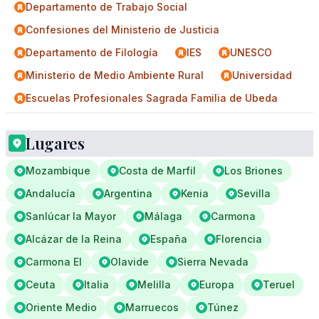
Departamento de Trabajo Social
Confesiones del Ministerio de Justicia
Departamento de Filología
IES
UNESCO
Ministerio de Medio Ambiente Rural
Universidad
Escuelas Profesionales Sagrada Familia de Ubeda
Lugares
Mozambique
Costa de Marfil
Los Briones
Andalucía
Argentina
Kenia
Sevilla
Sanlúcar la Mayor
Málaga
Carmona
Alcázar de la Reina
España
Florencia
Carmona El
Olavide
Sierra Nevada
Ceuta
Italia
Melilla
Europa
Teruel
Oriente Medio
Marruecos
Túnez