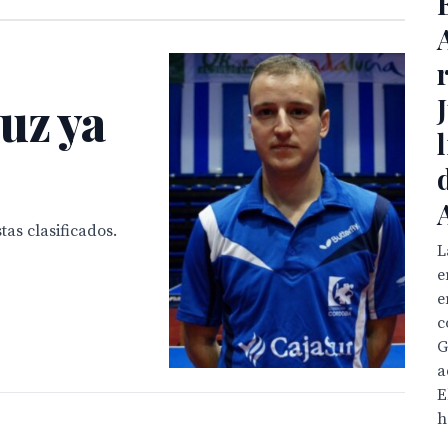
uz ya
tas clasificados.
L
e
e
c
G
a
E
h