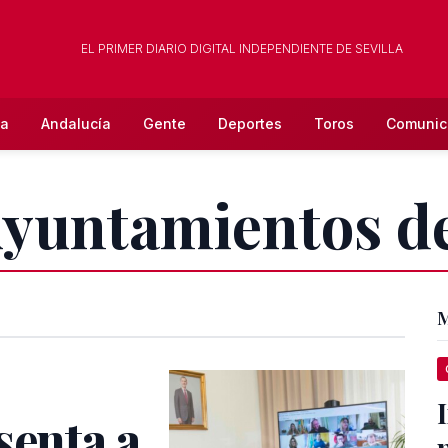
EL PRIMER DIARIO DIGITAL INDEPENDIENTE DE SEVILLA
la
Andalucía
Gente
Deportes
Toros
Comunic
Ayuntamientos d
M
senta a