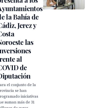
Ayuntamientos
de la Bahía de
Cádiz, Jerez y
Costa
Noroeste las
inversiones
frente al
COVID de
Diputación
ara el conjunto de la
rovincia se han
rogramado iniciativas
ue suman más de 31