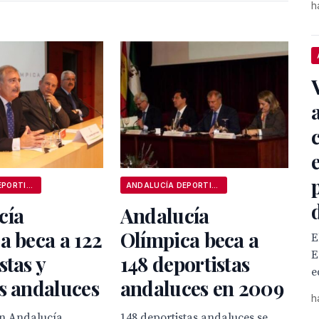
h
ANDALUCÍA DEPORTIVA
ANDALUCÍA DEPORTIVA
cía
Andalucía
a beca a 122
Olímpica beca a
E
E
stas y
148 deportistas
e
s andaluces
andaluces en 2009
h
n Andalucía
148 deportistas andaluces se