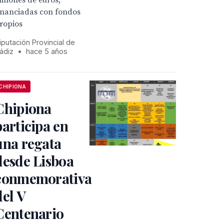
illones de euros,
inanciadas con fondos
ropios
iputación Provincial de
ádiz
•
hace 5 años
CHIPIONA
Chipiona
participa en
una regata
desde Lisboa
conmemorativa
del V
Centenario