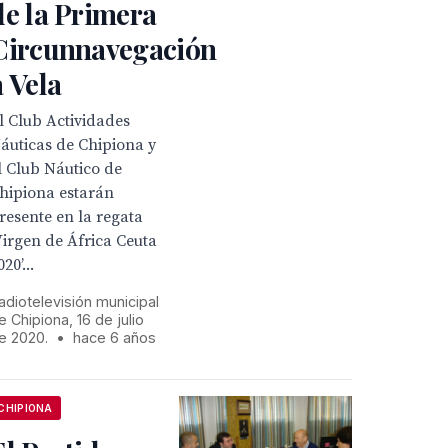
de la Primera
Circunnavegación
a Vela
l Club Actividades
áuticas de Chipiona y
l Club Náutico de
hipiona estarán
resente en la regata
Virgen de África Ceuta
020’...
adiotelevisión municipal
e Chipiona, 16 de julio
e 2020.
•
hace 6 años
CHIPIONA