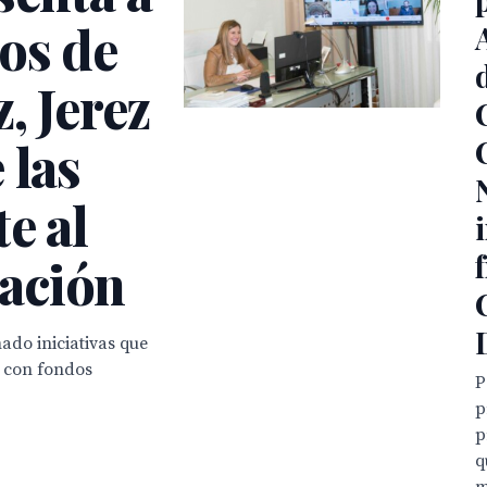
os de
, Jerez
 las
e al
ación
ado iniciativas que
s con fondos
P
p
p
q