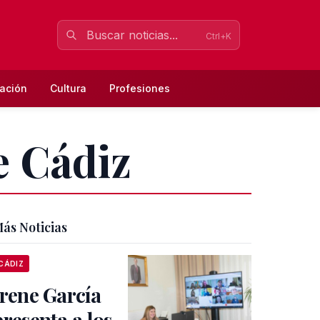
Ctrl+K
ación
Cultura
Profesiones
e Cádiz
ás Noticias
CÁDIZ
Irene García
presenta a los