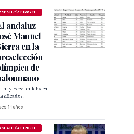
ANDALUCÍA DEPORTIVA
El andaluz
José Manuel
Sierra en la
preselección
olímpica de
balonmano
a hay trece andaluces
lasificados.
ace 14 años
ANDALUCÍA DEPORTIVA