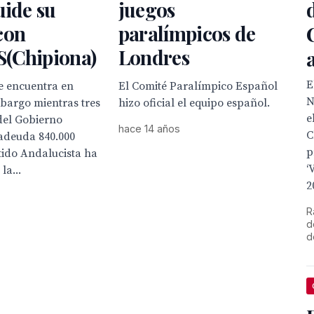
uide su
juegos
con
paralímpicos de
(Chipiona)
Londres
E
e encuentra en
El Comité Paralímpico Español
N
bargo mientras tres
hizo oficial el equipo español.
e
del Gobierno
hace 14 años
C
 adeuda 840.000
p
tido Andalucista ha
‘
la...
2
R
d
d