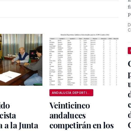
m
f
p
D
C
ANDALUCÍA DEPORTIVA
ido
Veinticinco
cista
andaluces
 a la Junta
competirán en los