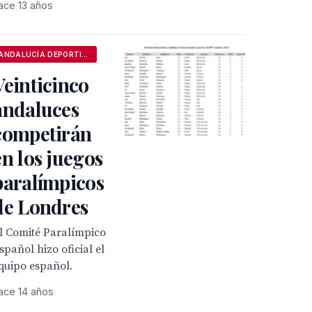
ace 13 años
ANDALUCÍA DEPORTIVA
Veinticinco
andaluces
competirán
en los juegos
paralímpicos
de Londres
l Comité Paralímpico
spañol hizo oficial el
quipo español.
ace 14 años