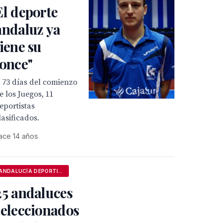
El deporte
andaluz ya
tiene su
"once"
 73 días del comienzo
e los Juegos, 11
eportistas
lasificados.
ace 14 años
ANDALUCÍA DEPORTIVA
25 andaluces
seleccionados