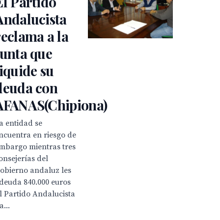
El Partido
Andalucista
reclama a la
Junta que
liquide su
deuda con
AFANAS(Chipiona)
a entidad se
ncuentra en riesgo de
mbargo mientras tres
onsejerías del
obierno andaluz les
deuda 840.000 euros
l Partido Andalucista
a...