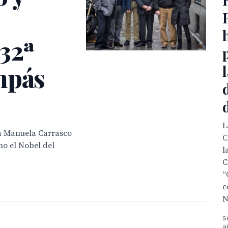
 32ª
mpás
L
ra Manuela Carrasco
C
o el Nobel del
l
C
“
c
N
s
a