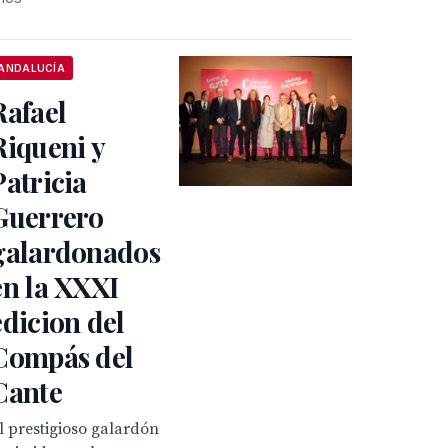
ANDALUCÍA
Rafael
Riqueni y
Patricia
Guerrero
galardonados
en la XXXI
edicion del
Compás del
Cante
l prestigioso galardón