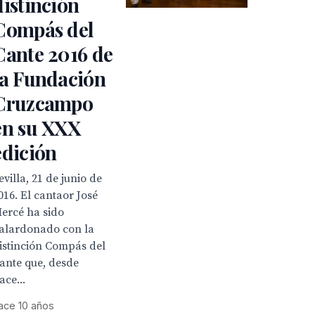
distinción
Compás del
Cante 2016 de
la Fundación
Cruzcampo
en su XXX
edición
evilla, 21 de junio de
016. El cantaor José
ercé ha sido
alardonado con la
istinción Compás del
ante que, desde
ace...
ace 10 años