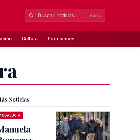
Ctrl+K
ación
Cultura
Profesiones
ra
ás Noticias
ANDALUCÍA
Manuela
Romero y