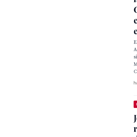
E
A
s
M
C
h