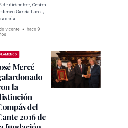
3 de diciembre, Centro
ederico García Lorca,
ranada
 de vicente
•
hace 9
ños
FLAMENCO
José Mercé
galardonado
con la
distinción
Compás del
Cante 2016 de
la fundación