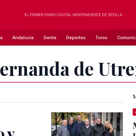
EL PRIMER DIARIO DIGITAL INDEPENDIENTE DE SEVILLA
la
Andalucía
Gente
Deportes
Toros
Comunic
Fernanda de Utre
M
 y