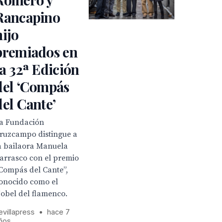
Rancapino
hijo
premiados en
la 32ª Edición
del ‘Compás
del Cante’
a Fundación
ruzcampo distingue a
a bailaora Manuela
arrasco con el premio
Compás del Cante”,
onocido como el
obel del flamenco.
evillapress
•
hace 7
ños