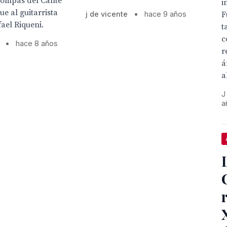
Compás del Cante
i
ue al guitarrista
F
j de vicente
•
hace 9 años
fael Riqueni.
t
c
•
hace 8 años
r
á
a
J
a