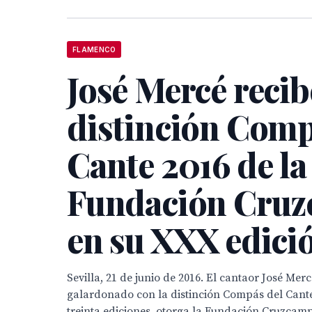
FLAMENCO
José Mercé recib
distinción Comp
Cante 2016 de la
Fundación Cru
en su XXX edici
Sevilla, 21 de junio de 2016. El cantaor José Mer
galardonado con la distinción Compás del Cant
treinta ediciones, otorga la Fundación Cruzcamp