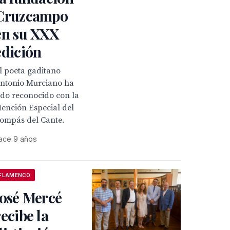
Cruzcampo
en su XXX
edición
l poeta gaditano
ntonio Murciano ha
ido reconocido con la
ención Especial del
ompás del Cante.
ace 9 años
FLAMENCO
José Mercé
recibe la