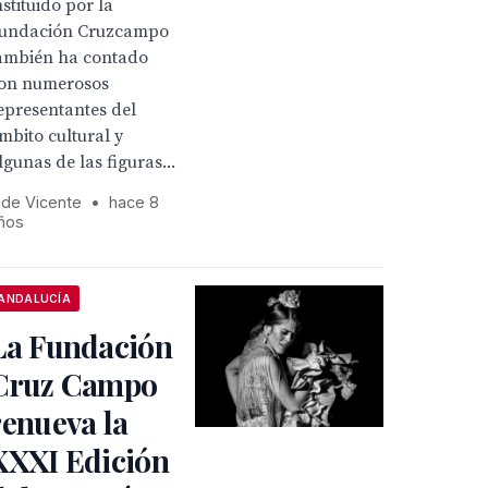
nstituido por la
undación Cruzcampo
ambién ha contado
on numerosos
epresentantes del
mbito cultural y
lgunas de las figuras...
 de Vicente
•
hace 8
ños
ANDALUCÍA
La Fundación
Cruz Campo
renueva la
XXXI Edición