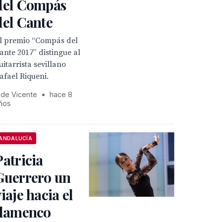
del Compás
del Cante
l premio “Compás del
ante 2017” distingue al
uitarrista sevillano
afael Riqueni.
 de Vicente
•
hace 8
ños
ANDALUCÍA
Patricia
Guerrero un
viaje hacia el
flamenco