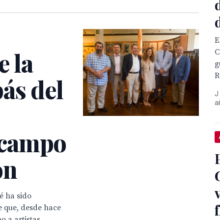
E
e la
C
g
R
ás del
J
a
zcampo
ón
cé ha sido
e que, desde hace
o a artistas