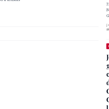
2
F
G
j
a