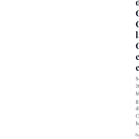
S
2
M
g
d
C
h
h