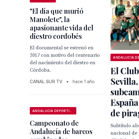
"El día que murió
Manolete", la
apasionante vida del
diestro cordobés
El documental se estrenó en
2017 con motivo del centenario
del nacimiento del diestro en
El Club
Córdoba.
Sevilla,
CANAL SUR TV
•
hace 1 año
subcam
España 
de pir
ANDALUCÍA DEPORTIVA
Campeonato de
Subtítulo ab
Andalucía de barcos
nacional de