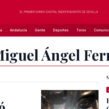
EL PRIMER DIARIO DIGITAL INDEPENDIENTE DE SEVILLA
la
Andalucía
Gente
Deportes
Toros
Comunic
Miguel Ángel Fe
M
ó