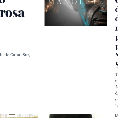
arosa
de de Canal Sur,
T
e
A
d
o
b
M