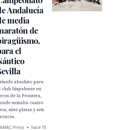
de Andalucía
de media
maratón de
piragüismo,
para el
Náutico
Sevilla
riunfo absoluto para
l club hispalense en
rcos de la Frontera,
onde sumaba cuatro
ros, siete platas y seis
ronces.
kMAC Press
•
hace 10