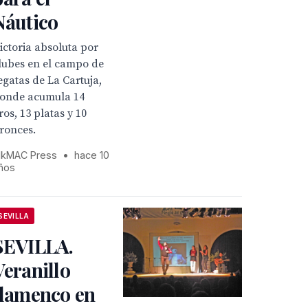
Náutico
ictoria absoluta por
lubes en el campo de
egatas de La Cartuja,
onde acumula 14
ros, 13 platas y 10
ronces.
kMAC Press
•
hace 10
ños
SEVILLA
SEVILLA.
Veranillo
flamenco en