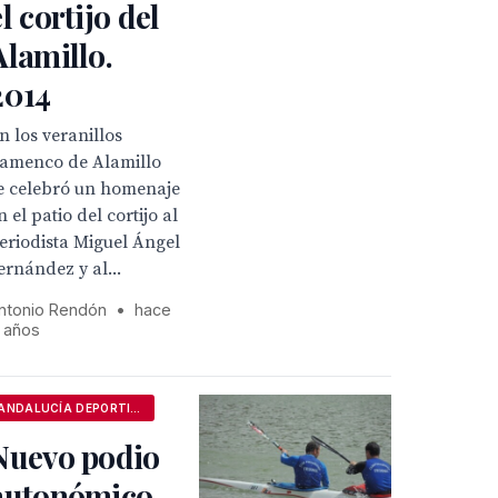
el cortijo del
Alamillo.
2014
n los veranillos
lamenco de Alamillo
e celebró un homenaje
n el patio del cortijo al
eriodista Miguel Ángel
ernández y al...
ntonio Rendón
•
hace
1 años
ANDALUCÍA DEPORTIVA
Nuevo podio
autonómico