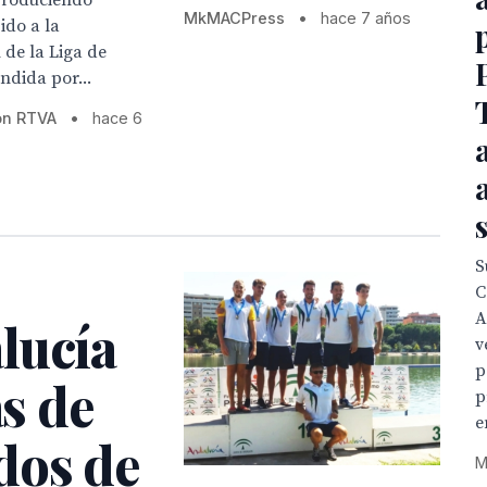
 produciendo
MkMACPress
•
hace 7 años
ido a la
de la Liga de
ndida por...
ón RTVA
•
hace 6
S
C
A
lucía
v
p
as de
p
e
dos de
M