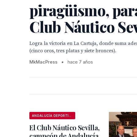
piragüismo, para
Club Náutico Sev
Logra la victoria en La Cartuja, donde suma ad
(cinco oros, tres platas y siete bronces).
MkMacPress
•
hace 7 años
ANDALUCÍA DEPORTIVA
El Club Náutico Sevilla,
campeón de Andalucía