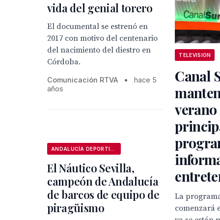
vida del genial torero
El documental se estrenó en
2017 con motivo del centenario
del nacimiento del diestro en
TELEVISION
Córdoba.
Canal 
Comunicación RTVA
•
hace 5
manten
años
verano 
princip
progra
ANDALUCÍA DEPORTIVA
informa
El Náutico Sevilla,
entret
campeón de Andalucía
de barcos de equipo de
La programa
piragüismo
comenzará el