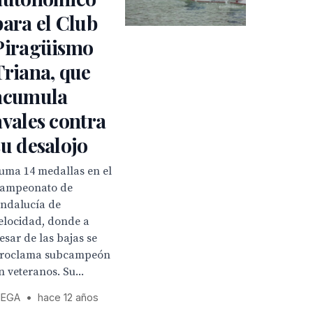
para el Club
Piragüismo
Triana, que
acumula
avales contra
su desalojo
uma 14 medallas en el
ampeonato de
ndalucía de
elocidad, donde a
esar de las bajas se
roclama subcampeón
n veteranos. Su...
EGA
•
hace 12 años