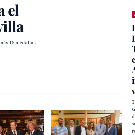
 el
illa
emás 15 medallas
T
s
d
s
r