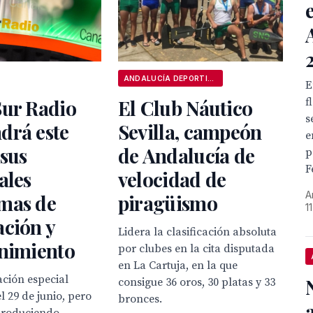
ANDALUCÍA DEPORTIVA
E
f
Sur Radio
El Club Náutico
s
drá este
Sevilla, campeón
e
sus
de Andalucía de
p
F
ales
velocidad de
A
mas de
piragüismo
1
ción y
Lidera la clasificación absoluta
enimiento
por clubes en la cita disputada
en La Cartuja, en la que
ción especial
consigue 36 oros, 30 platas y 33
 29 de junio, pero
bronces.