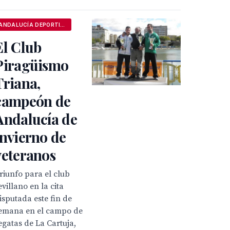
ANDALUCÍA DEPORTIVA
El Club
Piragüismo
Triana,
campeón de
Andalucía de
invierno de
veteranos
riunfo para el club
evillano en la cita
isputada este fin de
emana en el campo de
egatas de La Cartuja,