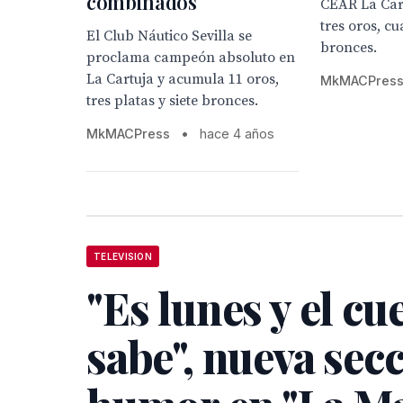
combinados
CEAR La Car
tres oros, cu
El Club Náutico Sevilla se
bronces.
proclama campeón absoluto en
La Cartuja y acumula 11 oros,
MkMACPres
tres platas y siete bronces.
MkMACPress
•
hace 4 años
TELEVISION
"Es lunes y el cu
sabe", nueva sec