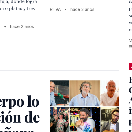
c
tuja, donde logra
p
atro platas y tres
RTVA
•
hace 3 años
s
v
s
•
hace 2 años
o
M
a
erpo lo
ción de