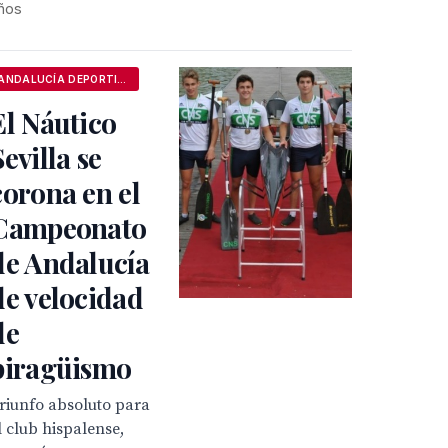
ños
ANDALUCÍA DEPORTIVA
El Náutico
Sevilla se
corona en el
Campeonato
de Andalucía
de velocidad
de
piragüismo
riunfo absoluto para
l club hispalense,