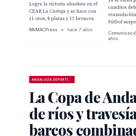
ya se están
Logra la victoria absoluta en el
cambios deb
CEAR La Cartuja y se hace con
reanudación 
11 oros, 8 platas y 12 bronces.
Fútbol suspe
MkMACPress
•
hace 7 años
Comunicaci
años
ANDALUCÍA DEPORTIVA
La Copa de Anda
de ríos y travesí
barcos combina