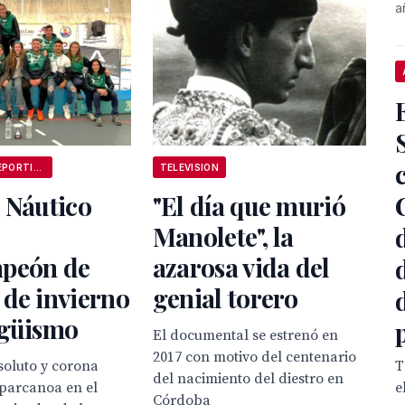
a
ANDALUCÍA DEPORTIVA
TELEVISION
 Náutico
"El día que murió
Manolete", la
peón de
azarosa vida del
de invierno
genial torero
agüismo
El documental se estrenó en
2017 con motivo del centenario
T
soluto y corona
del nacimiento del diestro en
e
 parcanoa en el
Córdoba