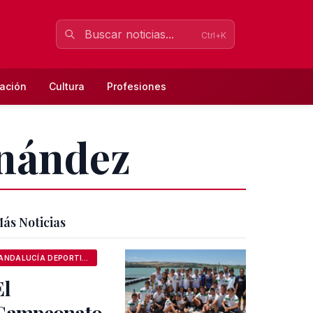
Ctrl+K
ación
Cultura
Profesiones
rnández
ás Noticias
ANDALUCÍA DEPORTIVA
El
Campeonato