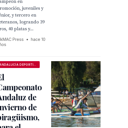
ampeón en
romoción, juveniles y
énior, y tercero en
eteranos, logrando 39
ros, 40 platas y...
kMAC Press
•
hace 10
ños
ANDALUCÍA DEPORTIVA
El
Campeonato
Andaluz de
invierno de
piragüismo,
para el