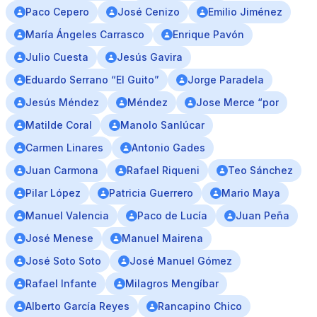
Paco Cepero
José Cenizo
Emilio Jiménez
María Ángeles Carrasco
Enrique Pavón
Julio Cuesta
Jesús Gavira
Eduardo Serrano “El Guito”
Jorge Paradela
Jesús Méndez
Méndez
Jose Merce “por
Matilde Coral
Manolo Sanlúcar
Carmen Linares
Antonio Gades
Juan Carmona
Rafael Riqueni
Teo Sánchez
Pilar López
Patricia Guerrero
Mario Maya
Manuel Valencia
Paco de Lucía
Juan Peña
José Menese
Manuel Mairena
José Soto Soto
José Manuel Gómez
Rafael Infante
Milagros Mengíbar
Alberto García Reyes
Rancapino Chico