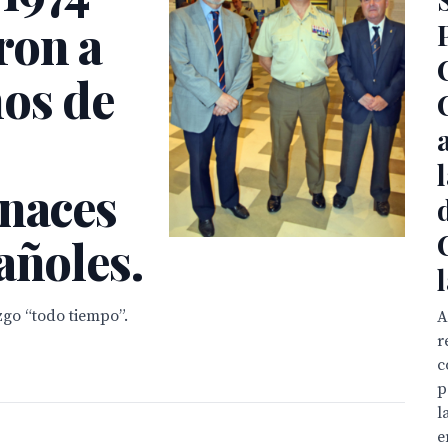
ron a
ños de
enaces
añoles.
zgo “todo tiempo”.
A
r
c
p
l
e