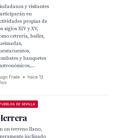
iudadanos y visitantes
articiparán en
ctividades propias de
os siglos XIV y XV,
omo cetrería, bailes,
ueimadas,
uentacuentos,
ombates y banquetes
astronómicos,...
ugo Fraile
•
hace 13
ños
PUEBLOS DE SEVILLA
Herrera
n un terreno llano,
igeramente inclinado