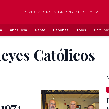
EL PRIMER DIARIO DIGITAL INDEPENDIENTE DE SEVILLA
la
Andalucía
Gente
Deportes
Toros
Comunic
Reyes Católicos
M
 1974