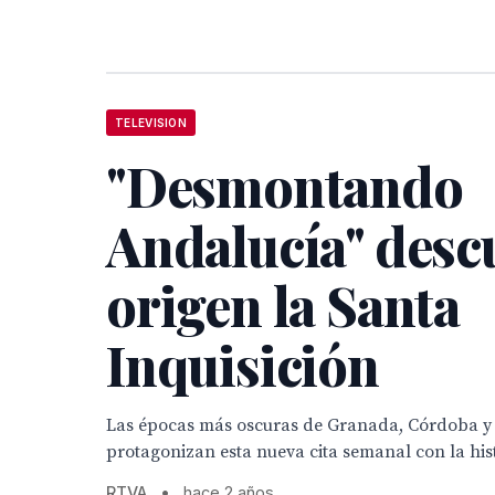
TELEVISION
"Desmontando
Andalucía" desc
origen la Santa
Inquisición
Las épocas más oscuras de Granada, Córdoba y 
protagonizan esta nueva cita semanal con la his
RTVA
•
hace 2 años