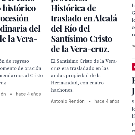
 histórico
Histórica de
h
G
rocesión
traslado en Alcalá
l
dinaria del
del Río del
c
r
de la Vera-
Santísimo Cristo
de la Vera-cruz.
h
ón de regreso
El Santísimo Cristo de la Vera-
omento de oración
cruz era trasladado en las
mendarnos al Cristo
andas propiedad de la
ruz
Hermandad, con cuatro
hachones.
dón
•
hace 4 años
Antonio Rendón
•
hace 4 años
S
l
l
p
e