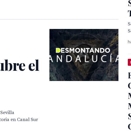
S
S
h
ubre el
Sevilla
toria en Canal Sur