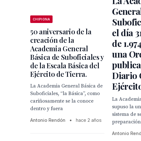
La Aca
General
Subofic
CHIPIONA
50 aniversario de la
el día 
creación de la
de 1.97
Academia General
una Or
Básica de Suboficiales y
publica
de la Escala Básica del
Ejército de Tierra.
Diario 
Ejércit
La Academia General Básica de
Suboficiales, “la Básica”, como
La Academia
cariñosamente se la conoce
supuso la un
dentro y fuera
sistema de s
Antonio Rendón
•
hace 2 años
preparación
Antonio Ren