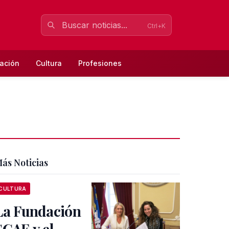
Ctrl+K
ación
Cultura
Profesiones
ás Noticias
CULTURA
La Fundación
SGAE y el