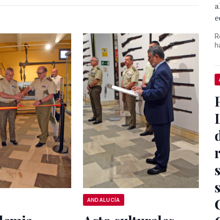
a
e
R
h
ANDALUCÍA