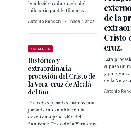
bendecido cada rincón del
externo
milenario pueblo Ilipense.
de la p
Antonio Rendón
•
hace 4 años
extraor
Cristo 
cruz.
ANDALUCÍA
Histórico y
Esta procesi
supuso un m
extraordinaria
y para enco
procesión del Cristo de
de la Vera-c
la Vera-cruz de Alcalá
del Río.
Antonio Ren
En fechas pasadas vivimos una
jornada inolvidable con la
devotísima procesión del
Santísimo Cristo de la Vera-cruz