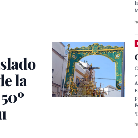
l
M
h
aslado

de la
e
A
 50º
E
p
F
u
q
h