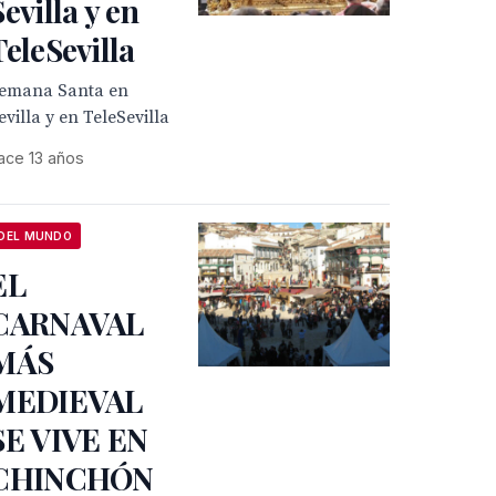
Sevilla y en
TeleSevilla
emana Santa en
evilla y en TeleSevilla
ace 13 años
DEL MUNDO
EL
CARNAVAL
MÁS
MEDIEVAL
SE VIVE EN
CHINCHÓN