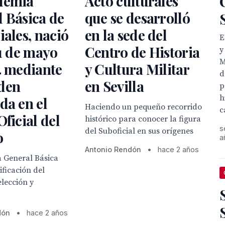
demia
Acto culturales
 Básica de
que se desarrolló
iales, nació
en la sede del
E
31 de mayo
Centro de Historia
y
M
4 mediante
y Cultura Militar
d
den
en Sevilla
p
h
da en el
Haciendo un pequeño recorrido
c
Oficial del
histórico para conocer la figura
s
del Suboficial en sus orígenes
o
a
Antonio Rendón
•
hace 2 años
 General Básica
ificación del
elección y
dón
•
hace 2 años