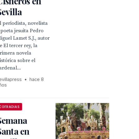
Cisneros en
Sevilla
l periodista, novelista
 poeta jesuita Pedro
iguel Lamet S.J., autor
e El tercer rey, la
rimera novela
istórica sobre el
ardenal...
evillapress
•
hace 8
ños
COFRADIAS
Semana
Santa en