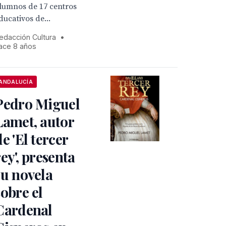
lumnos de 17 centros
ducativos de...
edacción Cultura
•
ace 8 años
ANDALUCÍA
Pedro Miguel
Lamet, autor
de 'El tercer
rey', presenta
su novela
sobre el
Cardenal