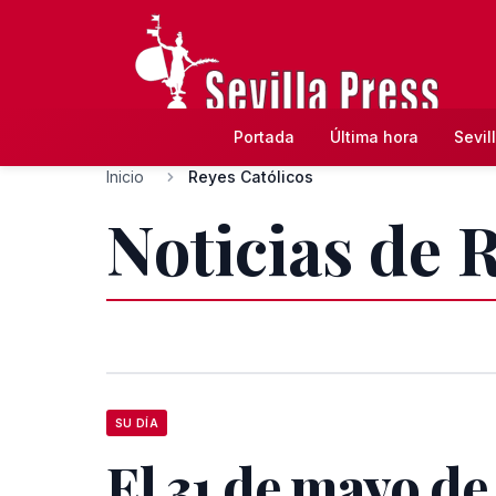
Portada
Última hora
Sevil
Inicio
Reyes Católicos
Noticias de 
SU DÍA
El 31 de mayo de