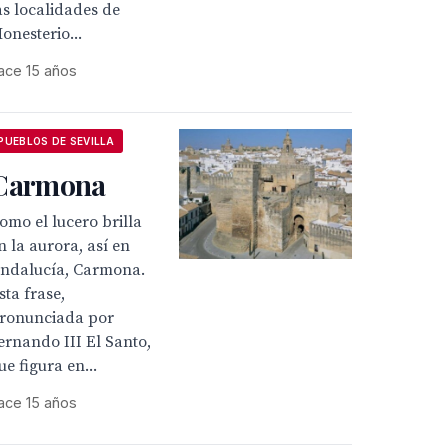
as localidades de
onesterio...
ace 15 años
PUEBLOS DE SEVILLA
Carmona
Como el lucero brilla
n la aurora, así en
ndalucía, Carmona.
sta frase,
ronunciada por
ernando III El Santo,
ue figura en...
ace 15 años