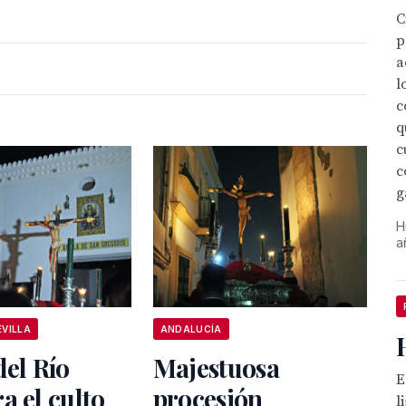
C
p
a
l
c
q
c
c
g
H
a
EVILLA
ANDALUCÍA
del Río
Majestuosa
E
a el culto
procesión
l