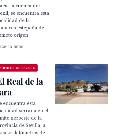
acia la cuenca del
enil, se encuentra esta
ocalidad de la
omarca estepeña de
emoto origen
ace 15 años
PUEBLOS DE SEVILLA
El Real de la
Jara
e encuentra esta
ocalidad serrana en el
ímite noroeste de la
rovincia de Sevilla, a
scasos kilómetros de