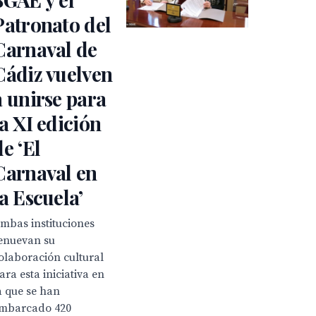
Patronato del
Carnaval de
Cádiz vuelven
a unirse para
la XI edición
de ‘El
Carnaval en
la Escuela’
mbas instituciones
enuevan su
olaboración cultural
ara esta iniciativa en
a que se han
mbarcado 420