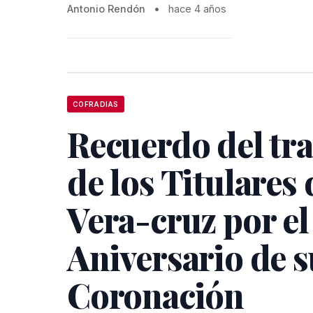
Antonio Rendón
•
hace 4 años
COFRADIAS
Recuerdo del tr
de los Titulares 
Vera-cruz por el
Aniversario de s
Coronación