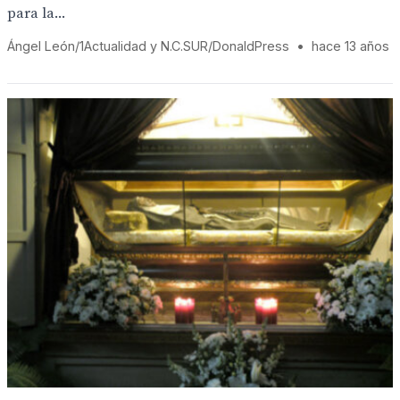
para la...
Ángel León/1Actualidad y N.C.SUR/DonaldPress
•
hace 13 años