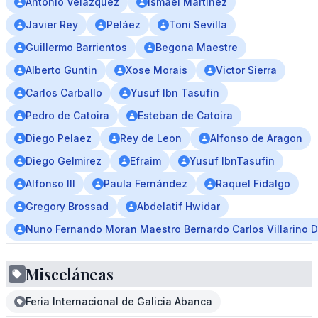
Antonio Velázquez
Ismael Martínez
Javier Rey
Peláez
Toni Sevilla
Guillermo Barrientos
Begona Maestre
Alberto Guntin
Xose Morais
Victor Sierra
Carlos Carballo
Yusuf Ibn Tasufin
Pedro de Catoira
Esteban de Catoira
Diego Pelaez
Rey de Leon
Alfonso de Aragon
Diego Gelmirez
Efraim
Yusuf IbnTasufin
Alfonso III
Paula Fernández
Raquel Fidalgo
Gregory Brossad
Abdelatif Hwidar
Nuno Fernando Moran Maestro Bernardo Carlos Villarino 
Misceláneas
Feria Internacional de Galicia Abanca