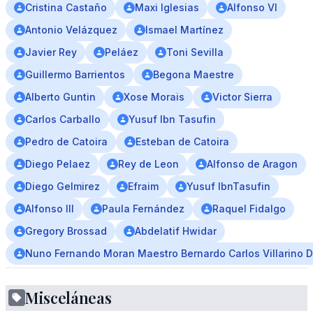
Cristina Castaño
Maxi Iglesias
Alfonso VI
Antonio Velázquez
Ismael Martínez
Javier Rey
Peláez
Toni Sevilla
Guillermo Barrientos
Begona Maestre
Alberto Guntin
Xose Morais
Victor Sierra
Carlos Carballo
Yusuf Ibn Tasufin
Pedro de Catoira
Esteban de Catoira
Diego Pelaez
Rey de Leon
Alfonso de Aragon
Diego Gelmirez
Efraim
Yusuf IbnTasufin
Alfonso III
Paula Fernández
Raquel Fidalgo
Gregory Brossad
Abdelatif Hwidar
Nuno Fernando Moran Maestro Bernardo Carlos Villarino 
Misceláneas