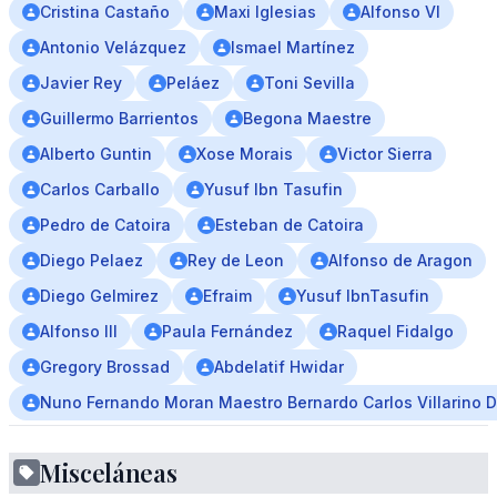
Cristina Castaño
Maxi Iglesias
Alfonso VI
Antonio Velázquez
Ismael Martínez
Javier Rey
Peláez
Toni Sevilla
Guillermo Barrientos
Begona Maestre
Alberto Guntin
Xose Morais
Victor Sierra
Carlos Carballo
Yusuf Ibn Tasufin
Pedro de Catoira
Esteban de Catoira
Diego Pelaez
Rey de Leon
Alfonso de Aragon
Diego Gelmirez
Efraim
Yusuf IbnTasufin
Alfonso III
Paula Fernández
Raquel Fidalgo
Gregory Brossad
Abdelatif Hwidar
Nuno Fernando Moran Maestro Bernardo Carlos Villarino 
Misceláneas