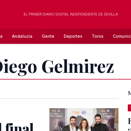
EL PRIMER DIARIO DIGITAL INDEPENDIENTE DE SEVILLA
la
Andalucía
Gente
Deportes
Toros
Comunic
Diego Gelmirez
M
 final
‘