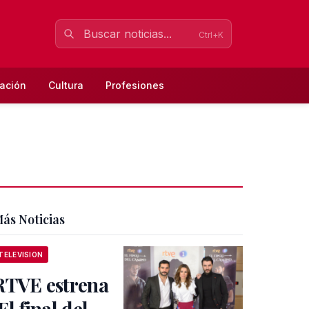
Ctrl+K
ación
Cultura
Profesiones
ás Noticias
TELEVISION
RTVE estrena
El final del