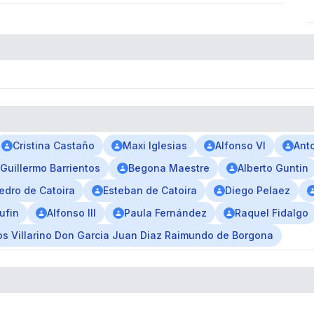
Cristina Castaño
Maxi Iglesias
Alfonso VI
Ant
Guillermo Barrientos
Begona Maestre
Alberto Guntin
edro de Catoira
Esteban de Catoira
Diego Pelaez
ufin
Alfonso III
Paula Fernández
Raquel Fidalgo
s Villarino Don Garcia Juan Diaz Raimundo de Borgona