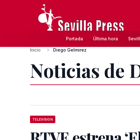
Portada
Última hora
Sevil
Inicio
Diego Gelmirez
Noticias de 
TELEVISION
RTVE estrena ‘El