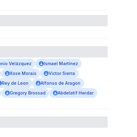
onio Velázquez
Ismael Martínez
Xose Morais
Victor Sierra
Rey de Leon
Alfonso de Aragon
Gregory Brossad
Abdelatif Hwidar