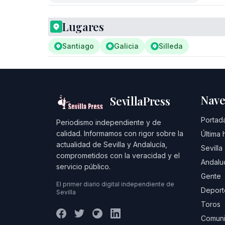
Lugares
Santiago
Galicia
Silleda
Nave
SevillaPress
Portad
Periodismo independiente y de
calidad. Informamos con rigor sobre la
Última 
actualidad de Sevilla y Andalucía,
Sevilla
comprometidos con la veracidad y el
Andalu
servicio público.
Gente
El primer diario digital independiente de
Deport
Sevilla
Toros
Comuni