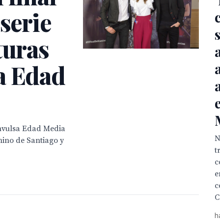
 serie
turas
a Edad
onvulsa Edad Media
N
mino de Santiago y
t
c
e
c
C
h