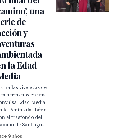
camino’, una
serie de
acción y
aventuras
ambientada
en la Edad
Media
arra las vivencias de
res hermanos en una
onvulsa Edad Media
n la Península Ibérica
on el trasfondo del
amino de Santiago...
ace 9 años