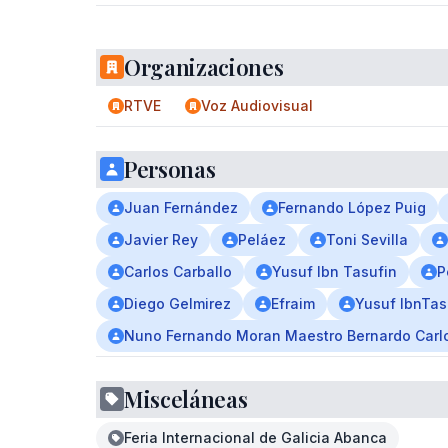
Organizaciones
RTVE
Voz Audiovisual
Personas
Juan Fernández
Fernando López Puig
Javier Rey
Peláez
Toni Sevilla
Carlos Carballo
Yusuf Ibn Tasufin
P
Diego Gelmirez
Efraim
Yusuf IbnTas
Nuno Fernando Moran Maestro Bernardo Carlo
Misceláneas
Feria Internacional de Galicia Abanca