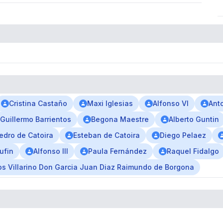
Cristina Castaño
Maxi Iglesias
Alfonso VI
Ant
Guillermo Barrientos
Begona Maestre
Alberto Guntin
edro de Catoira
Esteban de Catoira
Diego Pelaez
ufin
Alfonso III
Paula Fernández
Raquel Fidalgo
s Villarino Don Garcia Juan Diaz Raimundo de Borgona