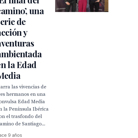
camino’, una
serie de
acción y
aventuras
ambientada
en la Edad
Media
arra las vivencias de
res hermanos en una
onvulsa Edad Media
n la Península Ibérica
on el trasfondo del
amino de Santiago...
ace 9 años