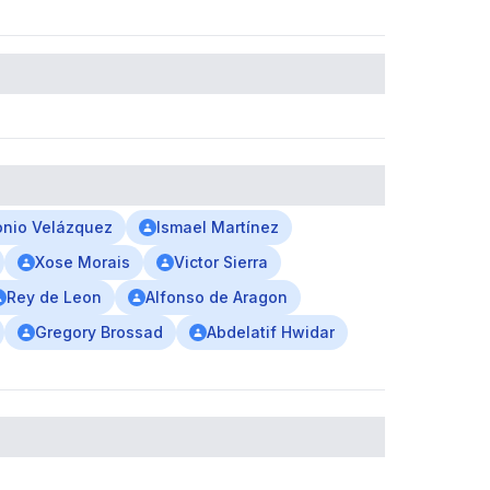
onio Velázquez
Ismael Martínez
Xose Morais
Victor Sierra
Rey de Leon
Alfonso de Aragon
Gregory Brossad
Abdelatif Hwidar