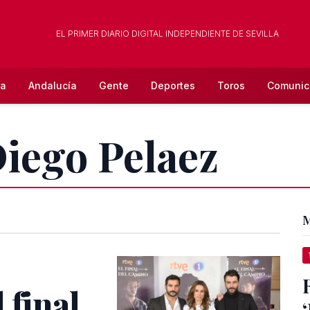
EL PRIMER DIARIO DIGITAL INDEPENDIENTE DE SEVILLA
la
Andalucía
Gente
Deportes
Toros
Comunic
Diego Pelaez
M
 final
‘