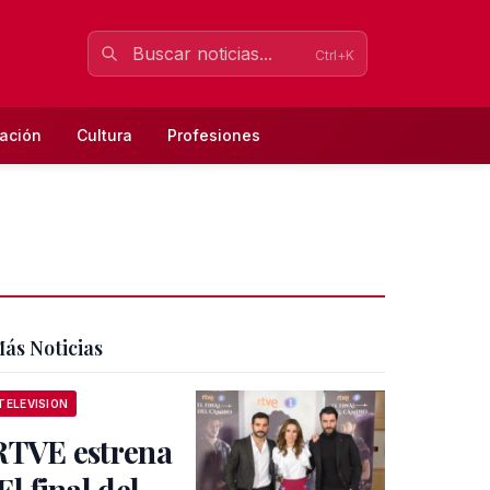
Ctrl+K
ación
Cultura
Profesiones
ás Noticias
TELEVISION
RTVE estrena
El final del