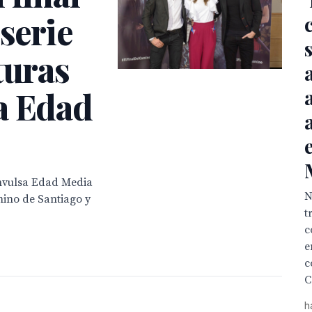
 serie
turas
a Edad
onvulsa Edad Media
N
mino de Santiago y
t
c
e
c
C
h