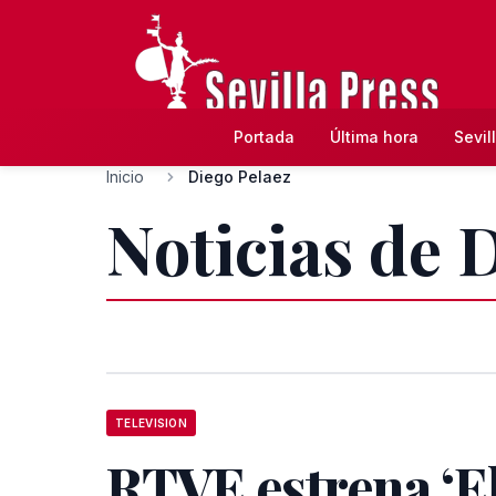
Portada
Última hora
Sevil
Inicio
Diego Pelaez
Noticias de 
TELEVISION
RTVE estrena ‘El