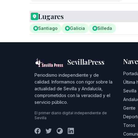
Lugares
Santiago
Galicia
Silleda
Nave
SevillaPress
Portad
Periodismo independiente y de
calidad. Informamos con rigor sobre la
Última 
actualidad de Sevilla y Andalucía,
Sevilla
comprometidos con la veracidad y el
Andalu
servicio público.
Gente
El primer diario digital independiente de
Deport
Sevilla
Toros
Comuni