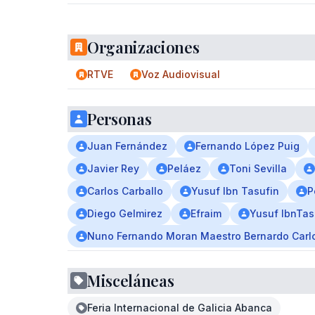
Organizaciones
RTVE
Voz Audiovisual
Personas
Juan Fernández
Fernando López Puig
Javier Rey
Peláez
Toni Sevilla
Carlos Carballo
Yusuf Ibn Tasufin
P
Diego Gelmirez
Efraim
Yusuf IbnTas
Nuno Fernando Moran Maestro Bernardo Carlo
Misceláneas
Feria Internacional de Galicia Abanca