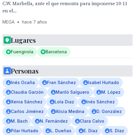
C.W. Marbella, ante el que remonta para imponerse 10-11
en el...
MEGA
•
hace 7 años
Lugares
Fuengirola
Barcelona
Personas
Inés Ocaña
Fran Sánchez
Isabel Hurtado
Claudia Garzón
Mariló Salguero
M. López
Xenia Sánchez
Lola Diaz
Inés Sánchez
Carlos Jiménez
Alicia Medina
D. González
M. Bach
N. Fernández
Clara Calvo
Pilar Hurtado
L. Dueñas
E. Díaz
S. Díaz