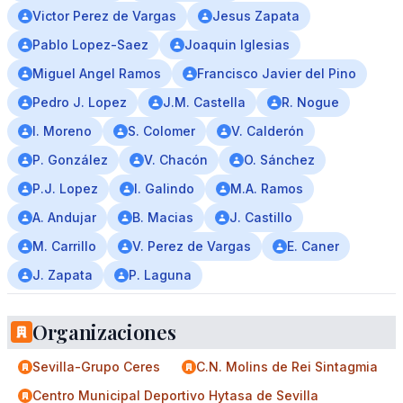
Victor Perez de Vargas
Jesus Zapata
Pablo Lopez-Saez
Joaquin Iglesias
Miguel Angel Ramos
Francisco Javier del Pino
Pedro J. Lopez
J.M. Castella
R. Nogue
I. Moreno
S. Colomer
V. Calderón
P. González
V. Chacón
O. Sánchez
P.J. Lopez
I. Galindo
M.A. Ramos
A. Andujar
B. Macias
J. Castillo
M. Carrillo
V. Perez de Vargas
E. Caner
J. Zapata
P. Laguna
Organizaciones
Sevilla-Grupo Ceres
C.N. Molins de Rei Sintagmia
Centro Municipal Deportivo Hytasa de Sevilla