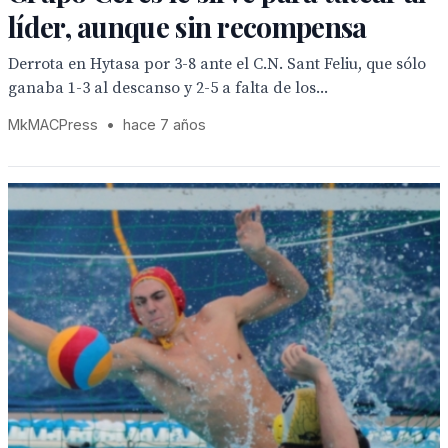
líder, aunque sin recompensa
Derrota en Hytasa por 3-8 ante el C.N. Sant Feliu, que sólo
ganaba 1-3 al descanso y 2-5 a falta de los...
MkMACPress
•
hace 7 años