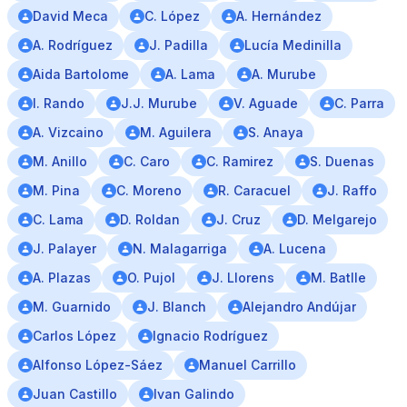
David Meca
C. López
A. Hernández
A. Rodríguez
J. Padilla
Lucía Medinilla
Aida Bartolome
A. Lama
A. Murube
I. Rando
J.J. Murube
V. Aguade
C. Parra
A. Vizcaino
M. Aguilera
S. Anaya
M. Anillo
C. Caro
C. Ramirez
S. Duenas
M. Pina
C. Moreno
R. Caracuel
J. Raffo
C. Lama
D. Roldan
J. Cruz
D. Melgarejo
J. Palayer
N. Malagarriga
A. Lucena
A. Plazas
O. Pujol
J. Llorens
M. Batlle
M. Guarnido
J. Blanch
Alejandro Andújar
Carlos López
Ignacio Rodríguez
Alfonso López-Sáez
Manuel Carrillo
Juan Castillo
Ivan Galindo