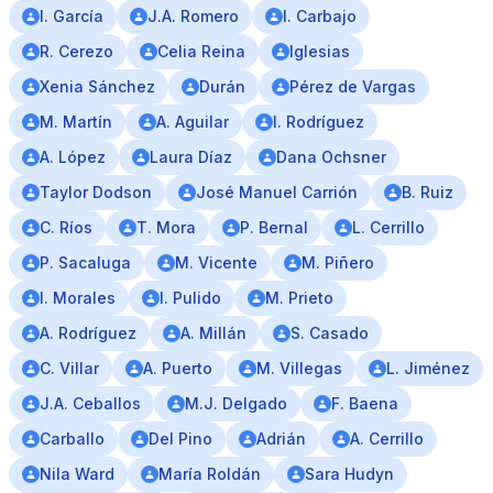
I. García
J.A. Romero
I. Carbajo
R. Cerezo
Celia Reina
Iglesias
Xenia Sánchez
Durán
Pérez de Vargas
M. Martín
A. Aguilar
I. Rodríguez
A. López
Laura Díaz
Dana Ochsner
Taylor Dodson
José Manuel Carrión
B. Ruiz
C. Ríos
T. Mora
P. Bernal
L. Cerrillo
P. Sacaluga
M. Vicente
M. Piñero
I. Morales
I. Pulido
M. Prieto
A. Rodríguez
A. Millán
S. Casado
C. Villar
A. Puerto
M. Villegas
L. Jiménez
J.A. Ceballos
M.J. Delgado
F. Baena
Carballo
Del Pino
Adrián
A. Cerrillo
Nila Ward
María Roldán
Sara Hudyn