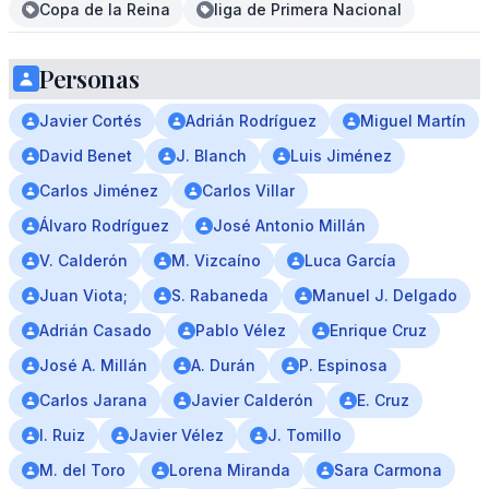
Copa de la Reina
liga de Primera Nacional
Personas
Javier Cortés
Adrián Rodríguez
Miguel Martín
David Benet
J. Blanch
Luis Jiménez
Carlos Jiménez
Carlos Villar
Álvaro Rodríguez
José Antonio Millán
V. Calderón
M. Vizcaíno
Luca García
Juan Viota;
S. Rabaneda
Manuel J. Delgado
Adrián Casado
Pablo Vélez
Enrique Cruz
José A. Millán
A. Durán
P. Espinosa
Carlos Jarana
Javier Calderón
E. Cruz
I. Ruiz
Javier Vélez
J. Tomillo
M. del Toro
Lorena Miranda
Sara Carmona