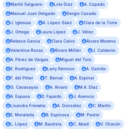
Mariló Salguero
Lola Diaz
A. Copado
Manuel Juan Delgado
Sergio Casado
J. Iglesias
A. López-Sáez
Clara de la Torre
J. Ortega
Laura López
J. Vélez
Rebeca García
Clara Calvo
Álvaro Moreno
Valentina Rozas
Álvaro Millán
J. Calderón
A. Pérez de Vargas
Miguel del Toro
E. Rodríguez
Larry Reinoso
A. Garrido
F. del Pitter
T. Bernal
A. Espinar
G. Casasayas
A. Alvaro
M.A. Díaz
A. Espasa
D. Fajardo
J. Asencio
Lisandra Frómeta
A. González
C. Martín
E. Moraleda
B. Espinosa
M. Pastor
L. López
M. Bautista
C. Abad
V. Chacón