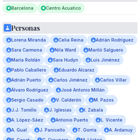
Barcelona
Centro Acuatico
Personas
Lorena Miranda
Celia Reina
Adrián Rodríguez
Sara Carmona
Nila Ward
Mariló Salguero
María Roldán
Sara Hudyn
Luis Jiménez
Pablo Caballero
Eduardo Alcaraz
Adrián Puerto
Carlos Jiménez
Carlos Villar
Álvaro Rodríguez
José Antonio Millán
Sergio Casado
V. Calderón
M. Pazos
J.J. Tomillo
J. Iglesias
I. Zabala
A. López-Sáez
Antonio Puerto
L. Vicente
A. Gual
J. Panicello
T. Gorría
A. Ardanuy
B. Goset
C. Graupera
M. Llisteri