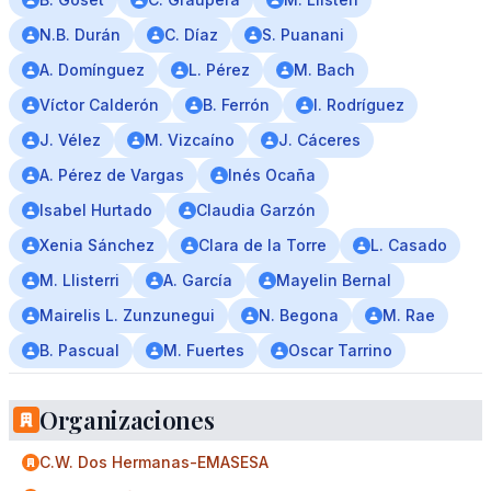
N.B. Durán
C. Díaz
S. Puanani
A. Domínguez
L. Pérez
M. Bach
Víctor Calderón
B. Ferrón
I. Rodríguez
J. Vélez
M. Vizcaíno
J. Cáceres
A. Pérez de Vargas
Inés Ocaña
Isabel Hurtado
Claudia Garzón
Xenia Sánchez
Clara de la Torre
L. Casado
M. Llisterri
A. García
Mayelin Bernal
Mairelis L. Zunzunegui
N. Begona
M. Rae
B. Pascual
M. Fuertes
Oscar Tarrino
Organizaciones
C.W. Dos Hermanas-EMASESA