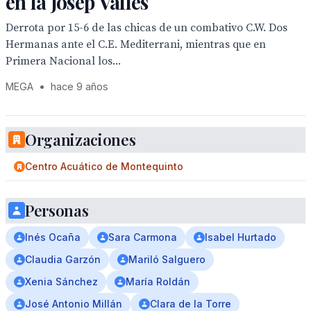
en la Josep Vallés
Derrota por 15-6 de las chicas de un combativo C.W. Dos
Hermanas ante el C.E. Mediterrani, mientras que en
Primera Nacional los...
MEGA
•
hace 9 años
Organizaciones
Centro Acuático de Montequinto
Personas
Inés Ocaña
Sara Carmona
Isabel Hurtado
Claudia Garzón
Mariló Salguero
Xenia Sánchez
María Roldán
José Antonio Millán
Clara de la Torre