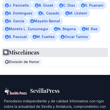
J. Panicello
B. Goset
C. Díaz
S. Puanani
A. Domínguez
L. Casado
M. Llisterri
A. García
Mayelin Bernal
Mairelis L. Zunzunegui
N. Begona
M. Rae
B. Pascual
M. Fuertes
Oscar Tarrino
Misceláneas
División de Honor
SevillaPress
Periodismo independiente y de calidad. Informamos con rigor
sobre la actualidad de Sevilla y Andalucía, comprometidos con