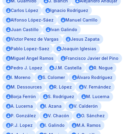
M. Guarnido
J. Blanch
Alejandro Andújar
Carlos López
Ignacio Rodríguez
Alfonso López-Sáez
Manuel Carrillo
Juan Castillo
Ivan Galindo
Victor Perez de Vargas
Jesus Zapata
Pablo Lopez-Saez
Joaquin Iglesias
Miguel Angel Ramos
Francisco Javier del Pino
Pedro J. Lopez
J.M. Castella
R. Nogue
I. Moreno
S. Colomer
Álvaro Rodríguez
M. Dessources
R. López
V. Fernández
Borja Ferrón
S. Rodríguez
M. Lucerna
A. Lucerna
I. Azana
V. Calderón
P. González
V. Chacón
O. Sánchez
P.J. Lopez
I. Galindo
M.A. Ramos