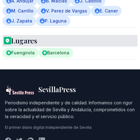
A. Andujar
B. Macias
J. Castillo
M. Carrillo
V. Perez de Vargas
E. Caner
J. Zapata
P. Laguna
Lugares
Fuengirola
Barcelona
SevillaPress
Periodismo independiente y de calidad. Informamos con rigor
sobre la actualidad de Sevilla y Andalucía, comprometidos con
la veracidad y el servicio público.
El primer diario digital independiente de Sevilla