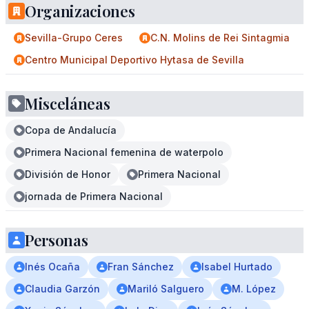
Organizaciones
Sevilla-Grupo Ceres
C.N. Molins de Rei Sintagmia
Centro Municipal Deportivo Hytasa de Sevilla
Misceláneas
Copa de Andalucía
Primera Nacional femenina de waterpolo
División de Honor
Primera Nacional
jornada de Primera Nacional
Personas
Inés Ocaña
Fran Sánchez
Isabel Hurtado
Claudia Garzón
Mariló Salguero
M. López