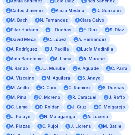
Xenia Sánchez
Lola Diaz
Inés Sánchez
Carlos Jiménez
Alicia Medina
D. González
M. Bach
N. Fernández
Clara Calvo
Pilar Hurtado
L. Dueñas
E. Díaz
S. Díaz
David Meca
C. López
A. Hernández
A. Rodríguez
J. Padilla
Lucía Medinilla
Aida Bartolome
A. Lama
A. Murube
I. Rando
J.J. Murube
V. Aguade
C. Parra
A. Vizcaino
M. Aguilera
S. Anaya
M. Anillo
C. Caro
C. Ramirez
S. Duenas
M. Pina
C. Moreno
R. Caracuel
J. Raffo
C. Lama
D. Roldan
J. Cruz
D. Melgarejo
J. Palayer
N. Malagarriga
A. Lucena
A. Plazas
O. Pujol
J. Llorens
M. Batlle